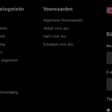
van
ategorieën
Voorwaarden
jou,
Grijs
Algemene Voorwaarden
aantal
elen
Huisje voor jou
Bl
rie
Hart voor jou
ing
Schaapje voor jou
Na
rs
 algemeen
E-
emoediging
Ty