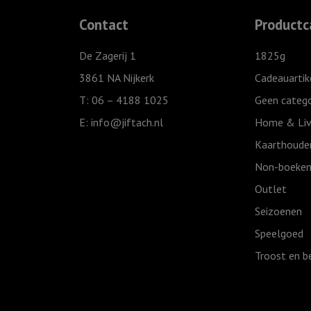
Contact
Productc
De Zagerij 1
1825g
3861 NA Nijkerk
Cadeauartik
T: 06 – 4188 1025
Geen catego
E:
info@jiftach.nl
Home & Liv
Kaarthoude
Non-boeken
Outlet
Seizoenen
Speelgoed
Troost en b