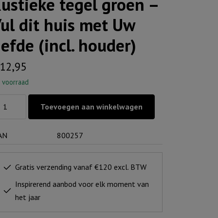
ustieke tegel groen –
ul dit huis met Uw
iefde (incl. houder)
12,95
 voorraad
stieke
Toevoegen aan winkelwagen
gel
oen
AN
800257
l
Gratis verzending vanaf €120 excl. BTW
is
Inspirerend aanbod voor elk moment van
t
het jaar
w