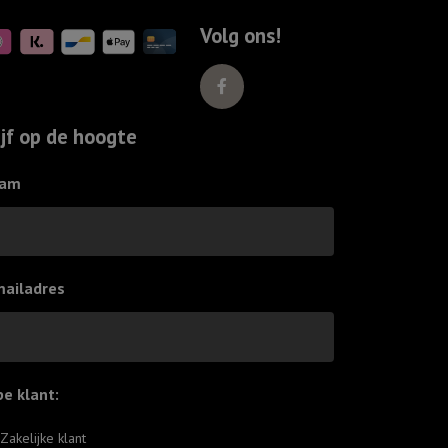
Volg ons!
ijf op de hoogte
am
mailadres
pe klant:
*
Zakelijke klant