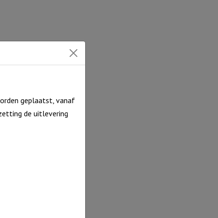
efde
cl.
uder)
ntal
orden geplaatst, vanaf
etting de uitlevering