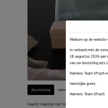
Welkom op de website v
In verband met de zome
18 augustus 2026 aan u
van uw bestelling iets 
Namens Team Jiftach e
Hartelijke groet,
Beschrijving
Aanvullende informatie
Namens Team Jiftach
Geprint tegeltje met mooie tekst. Dit tegeltje w