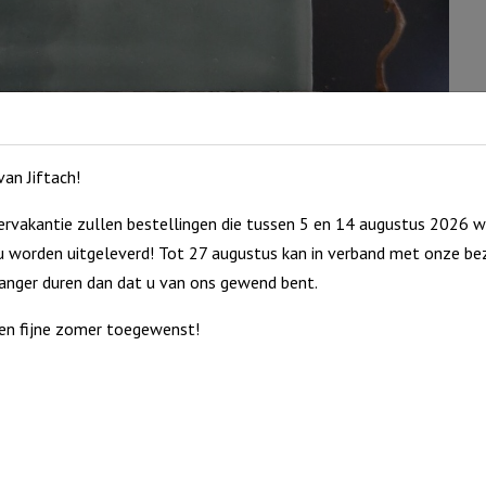
li
(in
ho
aa
an Jiftach!
rvakantie zullen bestellingen die tussen 5 en 14 augustus 2026 w
 worden uitgeleverd! Tot 27 augustus kan in verband met onze bez
langer duren dan dat u van ons gewend bent.
en fijne zomer toegewenst!
ordt geleverd inclusief standaard. Een passend cadeau voor