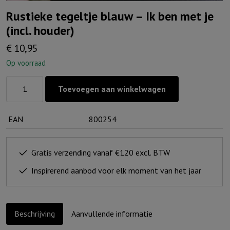
Rustieke tegeltje blauw – Ik ben met je
(incl. houder)
€
10,95
Op voorraad
Rustieke
Toevoegen aan winkelwagen
tegeltje
blauw
EAN
800254
-
Ik
ben
Gratis verzending vanaf €120 excl. BTW
met
Inspirerend aanbod voor elk moment van het jaar
je
(incl.
houder)
Beschrijving
Aanvullende informatie
aantal