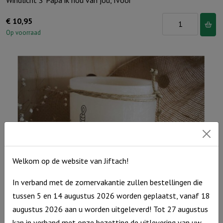
Windlicht S ‘Papa ik hou van jou, Ivoor
Windlicht
€
10,95
S
Op voorraad
'Papa
ik
hou
van
jou,
Ivoor
aantal
Welkom op de website van Jiftach!
In verband met de zomervakantie zullen bestellingen die
tussen 5 en 14 augustus 2026 worden geplaatst, vanaf 18
Windlicht M: “Een drievoudig snoer wordt niet spoedig…” Ivoor
augustus 2026 aan u worden uitgeleverd! Tot 27 augustus
kan in verband met onze bezetting de uitlevering van uw