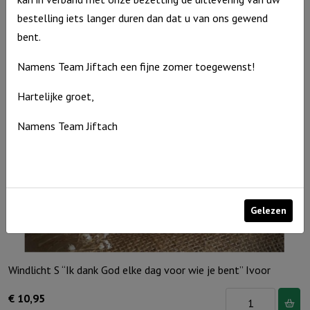
€
15,95
bestelling iets langer duren dan dat u van ons gewend
Uitverkocht
bent.
Namens Team Jiftach een fijne zomer toegewenst!
Hartelijke groet,
Namens Team Jiftach
Gelezen
Windlicht S “Ik dank God elke dag voor wie je bent” Ivoor
Windlicht
€
10,95