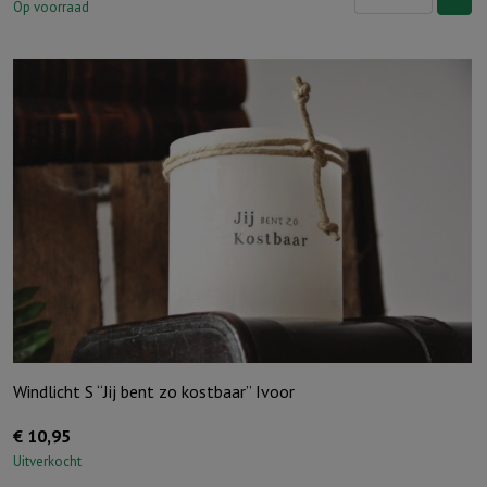
S
Op voorraad
"Ik
dank
God
elke
dag
voor
wie
je
bent"
Ivoor
aantal
Windlicht S “Jij bent zo kostbaar” Ivoor
€
10,95
Uitverkocht