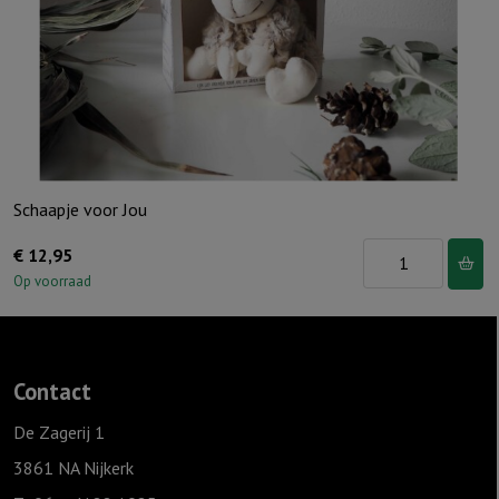
the
world
aantal
Schaapje voor Jou
Schaapje
€
12,95
voor
Op voorraad
Jou
aantal
Contact
De Zagerij 1
3861 NA Nijkerk