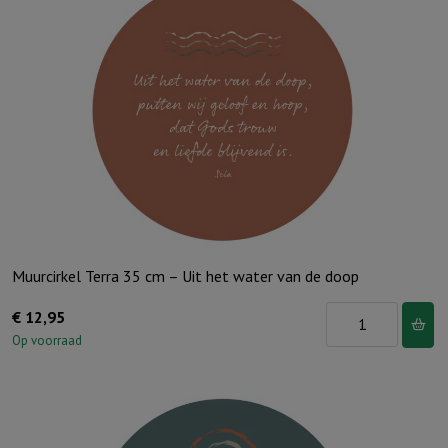
Muurcirkel Terra 35 cm – Uit het water van de doop
Muurcirkel
€
12,95
Terra
Op voorraad
35
cm
-