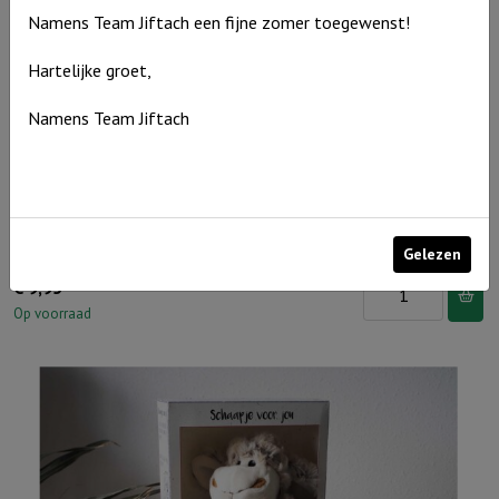
Namens Team Jiftach een fijne zomer toegewenst!
in
de
Hartelijke groet,
wolken
Namens Team Jiftach
aantal
Muurcirkel Kerst Wit 25 cm – Joy to the world
Gelezen
Muurcirkel
€
9,95
Kerst
Op voorraad
Wit
25
cm
-
Joy
to