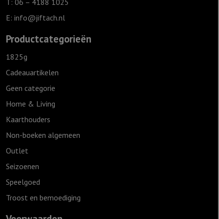
T: 06 – 4188 1025
E:
info@jiftach.nl
Productcategorieën
1825g
Cadeauartikelen
Geen categorie
Home & Living
Kaarthouders
Non-boeken algemeen
Outlet
Seizoenen
Speelgoed
Troost en bemoediging
Voorwaarden