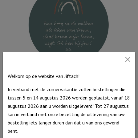
Uit
het
water
van
de
doop
aantal
Muurcirkel Groen 35 cm – Een boog in de wolken
Welkom op de website van Jiftach!
Muurcirkel
€
12,95
In verband met de zomervakantie zullen bestellingen die
Groen
Op voorraad
tussen 5 en 14 augustus 2026 worden geplaatst, vanaf 18
35
augustus 2026 aan u worden uitgeleverd! Tot 27 augustus
cm
kan in verband met onze bezetting de uitlevering van uw
-
bestelling iets langer duren dan dat u van ons gewend
Een
bent.
boog