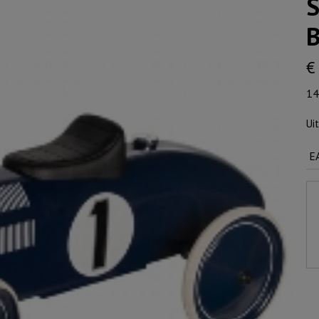
S
€
14
Ui
E