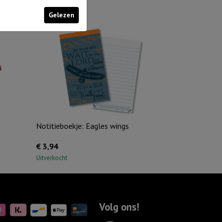
Gelezen
Notitieboekje: Eagles wings
€
3,94
Uitverkocht
Volg ons!