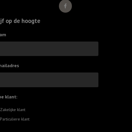
ijf op de hoogte
am
mailadres
pe klant:
*
Zakelijke klant
Particuliere klant