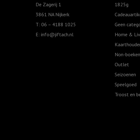
De Zagerij 1
1825g
3861 NA Nijkerk
Cadeauartik
T: 06 – 4188 1025
Geen catego
E:
info@jiftach.nl
Home & Liv
Kaarthoude
Non-boeken
Outlet
Seizoenen
Speelgoed
Troost en b