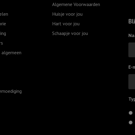
Algemene Voorwaarden
elen
Huisje voor jou
Bl
rie
Hart voor jou
ing
Schaapje voor jou
Na
rs
 algemeen
E-
emoediging
Ty