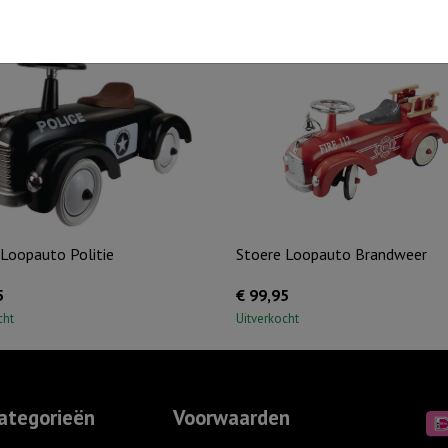
 Loopauto Politie
Stoere Loopauto Brandweer
5
€
99,95
cht
Uitverkocht
ategorieën
Voorwaarden