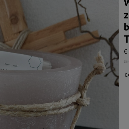
W
z
b
T
€
Ui
E