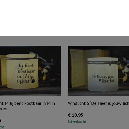
it windlicht kunt u urenlang genieten van sfeer en licht.
tje worden bijgeleverd.
ht M Jij bent kostbaar in Mijn
Windlicht S ‘De Heer is jouw licht
voor
€
10,95
5
Uitverkocht
cht