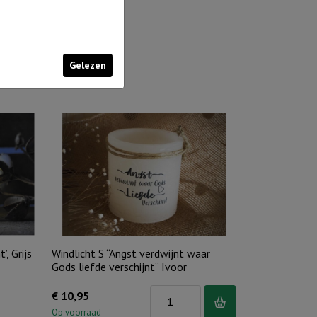
Gelezen
’, Grijs
Windlicht S “Angst verdwijnt waar
Gods liefde verschijnt” Ivoor
Windlicht
€
10,95
S
Op voorraad