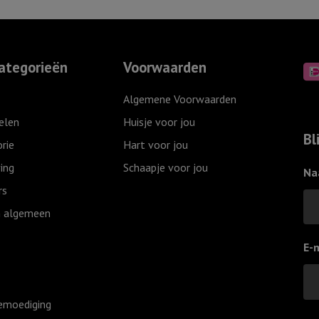
ategorieën
Voorwaarden
Algemene Voorwaarden
elen
Huisje voor jou
Bl
rie
Hart voor jou
ing
Schaapje voor jou
Na
rs
 algemeen
E-
emoediging