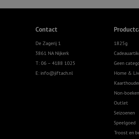
'Papa
ik
hou
van
Contact
Productc
jou,
Ivoor
De Zagerij 1
1825g
aantal
3861 NA Nijkerk
Cadeauartik
T: 06 – 4188 1025
Geen catego
E:
info@jiftach.nl
Home & Liv
Kaarthoude
Non-boeken
Outlet
Seizoenen
Speelgoed
Troost en b