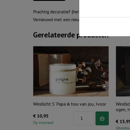
Prachtig decoratief (herbruikbaar) windlicht. Met d
Vernieuwd met een nieuw design. Grind en theelich
Gerelateerde producten
Windlicht S ‘Papa ik hou van jou, Ivoor
Windlic
ogen, I
Windlicht
€
10,95
€
15,9
S
Op voorraad
Uitverko