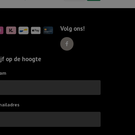
"Angst
verdwijnt
waar
Volg ons!
Gods
liefde
verschijnt"
Ivoor
ijf op de hoogte
aantal
am
mailadres