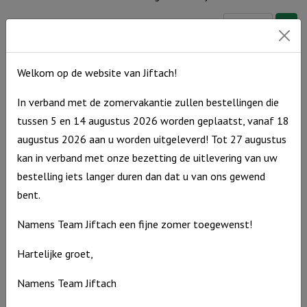
Windlicht
€
10,95
S
Op voorraad
"Ik
Welkom op de website van Jiftach!
dank
God
In verband met de zomervakantie zullen bestellingen die
elke
tussen 5 en 14 augustus 2026 worden geplaatst, vanaf 18
dag
augustus 2026 aan u worden uitgeleverd! Tot 27 augustus
voor
kan in verband met onze bezetting de uitlevering van uw
wie
bestelling iets langer duren dan dat u van ons gewend
je
bent.
bent"
Namens Team Jiftach een fijne zomer toegewenst!
Ivoor
aantal
Hartelijke groet,
Windlicht S “Jij bent zo kostbaar” Ivoor
Namens Team Jiftach