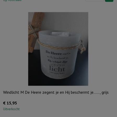
"Waar
God
leidt,
voorziet
Hij"
Ivoor
aantal
Windlicht M De Heere zegent je en Hij beschermt je……, grijs
€
15,95
Uitverkocht