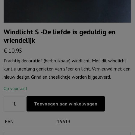
Windlicht S -De liefde is geduldig en
vriendelijk
€
10,95
Prachtig decoratief (herbruikbaar) windlicht. Met dit windlicht
kunt u urenlang genieten van sfeer en licht. Vernieuwd met een
nieuw design. Grind en theelichtje worden bijgeleverd.
Op voorraad
Windlicht
Toevoegen aan winkelwagen
S
-
EAN
15613
De
liefde