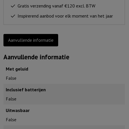
is
Gratis verzending vanaf €120 excl. BTW
geduldig
Inspirerend aanbod voor elk moment van het jaar
en
vriendelijk
aantal
Aanvullende informatie
Aanvullende informatie
Met geluid
False
Inclusief batterijen
False
Uitwasbaar
False