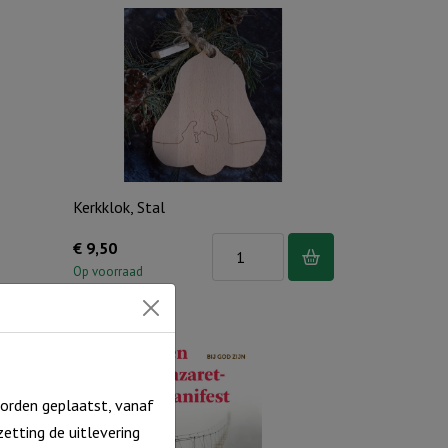
is
ons
geboren
aantal
Kerkklok, Stal
Kerkklok,
€
9,50
Stal
Op voorraad
aantal
orden geplaatst, vanaf
etting de uitlevering