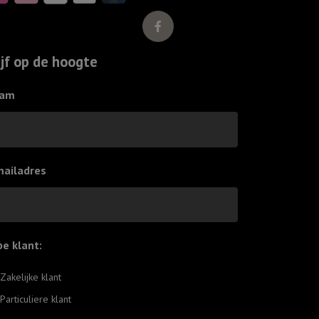
ijf op de hoogte
am
mailadres
pe klant:
*
Zakelijke klant
Particuliere klant