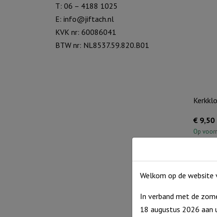
T: 06 – 4188 1025
E:
info@jiftach.nl
KVK nr: 60086041
BTW nr: NL8537.59.820.B01
Kerkklo
€
9,50
Op voor
Welkom op de website v
In verband met de zome
18 augustus 2026 aan u