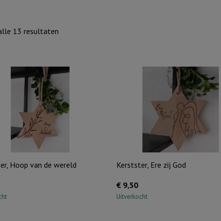
Gesorteerd
lle 13 resultaten
op
nieuwste
ter, Hoop van de wereld
Kerstster, Ere zij God
€
9,50
cht
Uitverkocht