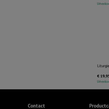
Uitverko
Liturgi
€
19,9
Uitverko
Contact
Productc