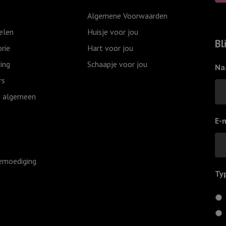
Algemene Voorwaarden
elen
Huisje voor jou
Bl
rie
Hart voor jou
ing
Schaapje voor jou
Na
rs
 algemeen
E-
emoediging
Ty