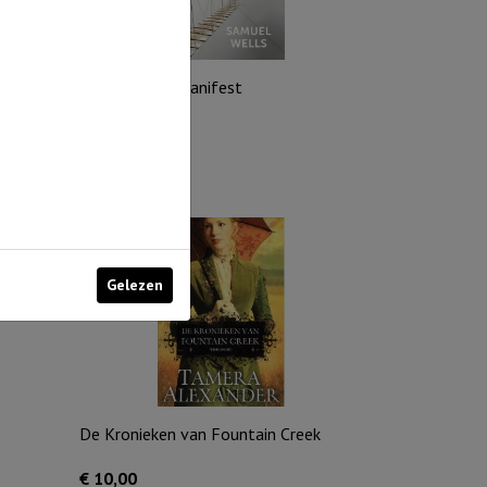
Een Nazaret-manifest
€
24,95
Uitverkocht
Gelezen
De Kronieken van Fountain Creek
€
10,00