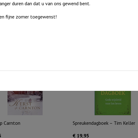
langer duren dan dat u van ons gewend bent.
en fijne zomer toegewenst!
llige profeet – Tim Keller
Dat beloof ik
5
€
21,00
cht
Uitverkocht
op Carnton
Spreukendagboek – Tim Keller
5
€
19,95