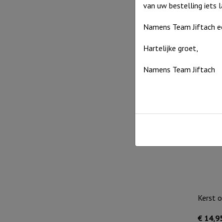
van uw bestelling iets 
Namens Team Jiftach e
De onwi
Hartelijke groet,
€
17,9
Namens Team Jiftach
Uitverko
Kerst 
€
14,9