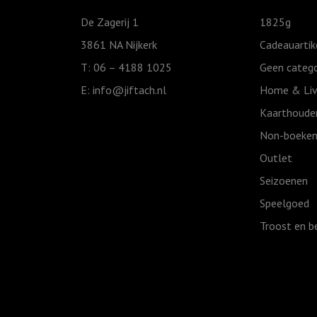
De Zagerij 1
1825g
3861 NA Nijkerk
Cadeauartik
T: 06 – 4188 1025
Geen catego
E:
info@jiftach.nl
Home & Liv
Kaarthoude
Non-boeken
Outlet
Seizoenen
Speelgoed
Troost en b