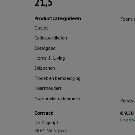
21,5
Productcategorieën
Toont a
Outlet
Cadeauartikelen
Speelgoed
Home & Living
Seizoenen
Troost en bemoediging
Kaarthouders
Non-boeken algemeen
Kersts
Contact
€
9,50
Uitverko
De Zagerij 1
3861 NA Nijkerk