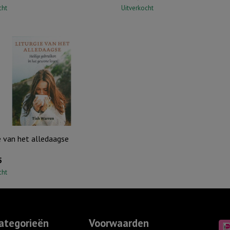
cht
Uitverkocht
e van het alledaagse
5
cht
ategorieën
Voorwaarden