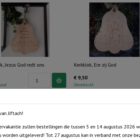
k, Jezus God redt ons
Kerkklok, Ere zij God
Kerkklok,
€
9,50
Jezus
raad
Uitverkocht
God
redt
ons
an Jiftach!
aantal
rvakantie zullen bestellingen die tussen 5 en 14 augustus 2026 w
 worden uitgeleverd! Tot 27 augustus kan in verband met onze bez