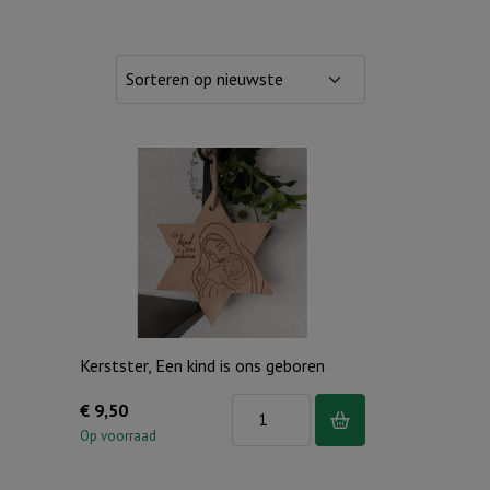
Kerstster, Een kind is ons geboren
Kerstster,
€
9,50
Een
Op voorraad
kind