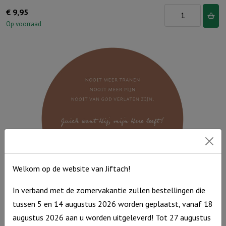
Muurcirkel
€
9,95
Leeuw
Op voorraad
25
cm
-
Mijn
Verlosser
leeft
aantal
Welkom op de website van Jiftach!
In verband met de zomervakantie zullen bestellingen die
Muurcirkel Bruin 25 cm – Nooit meer tranen
tussen 5 en 14 augustus 2026 worden geplaatst, vanaf 18
augustus 2026 aan u worden uitgeleverd! Tot 27 augustus
Muurcirkel
€
9,95