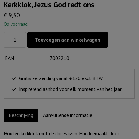
Kerkklok, Jezus God redt ons
€
9,50
Op voorraad
Kerkklok,
Toevoegen aan winkelwagen
Jezus
God
EAN
7002210
redt
ons
aantal
Gratis verzending vanaf €120 excl. BTW
Inspirerend aanbod voor elk moment van het jaar
Beschrijving
Aanvullende informatie
Houten kerkklok met de drie wijzen. Handgemaakt door