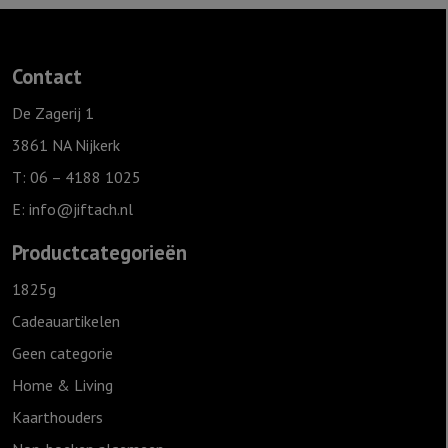
Roodbruin
25
cm
Contact
-
In
De Zagerij 1
het
3861 NA Nijkerk
licht
T: 06 – 4188 1025
van
E:
info@jiftach.nl
Gods
Zoon
Productcategorieën
-
1825g
Sela
Cadeauartikelen
aantal
Geen categorie
Home & Living
Kaarthouders