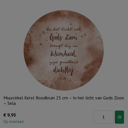
25
cm
-
Geliefd
aantal
Muurcirkel Kerst Roodbruin 25 cm – In het licht van Gods Zoon
– Sela
Muurcirkel
€
9,95
Kerst
Op voorraad