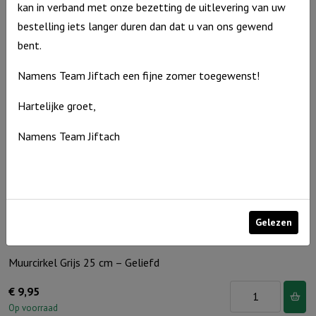
kan in verband met onze bezetting de uitlevering van uw
Bruin
Op voorraad
bestelling iets langer duren dan dat u van ons gewend
25
bent.
cm
-
Namens Team Jiftach een fijne zomer toegewenst!
Nooit
Hartelijke groet,
meer
tranen
Namens Team Jiftach
aantal
Gelezen
Muurcirkel Grijs 25 cm – Geliefd
Muurcirkel
€
9,95
Grijs
Op voorraad