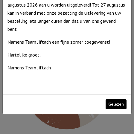
augustus 2026 aan u worden uitgeleverd! Tot 27 augustus
Muurcirkel Grijs 25 cm – Geliefd
kan in verband met onze bezetting de uitlevering van uw
bestelling iets langer duren dan dat u van ons gewend
Muurcirkel
€
9,95
bent.
Grijs
Op voorraad
25
Namens Team Jiftach een fijne zomer toegewenst!
cm
Hartelijke groet,
-
Geliefd
Namens Team Jiftach
aantal
Gelezen