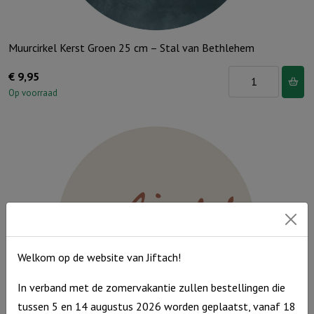
Muurcirkel Kerst Groen 25 cm – Stal van Bethlehem
Muurcirkel
€
9,95
Kerst
Op voorraad
Groen
25
cm
-
Stal
van
Bethlehem
aantal
Welkom op de website van Jiftach!
In verband met de zomervakantie zullen bestellingen die
tussen 5 en 14 augustus 2026 worden geplaatst, vanaf 18