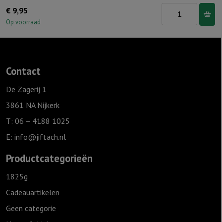
Muurcirkel
€
9,95
Kerst
Op voorraad
Wit
25
cm
Contact
-
Joy
De Zagerij 1
to
3861 NA Nijkerk
the
T: 06 – 4188 1025
world
E:
info@jiftach.nl
aantal
Productcategorieën
1825g
Cadeauartikelen
Geen categorie