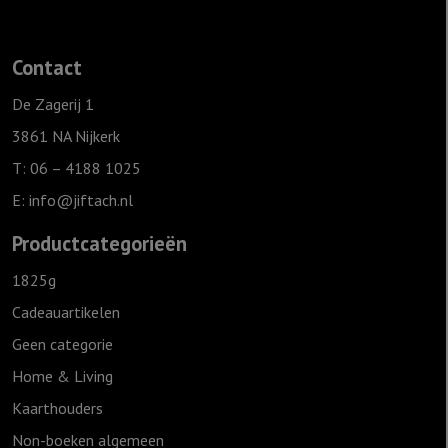
cm
-
Contact
Ik
ga
De Zagerij 1
slapen
3861 NA Nijkerk
ik
T: 06 – 4188 1025
ben
E:
info@jiftach.nl
moe
aantal
Productcategorieën
1825g
Cadeauartikelen
Geen categorie
Home & Living
Kaarthouders
Non-boeken algemeen