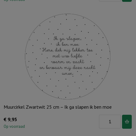
Roodbruin
25
cm
-
In
het
licht
van
Gods
Zoon
-
Sela
aantal
Muurcirkel Zwartwit 25 cm – Ik ga slapen ik ben moe
Muurcirkel
€
9,95
Zwartwit
Op voorraad
25