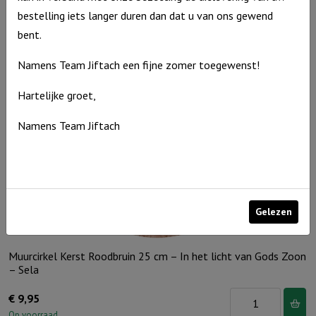
Kerst
Op voorraad
bestelling iets langer duren dan dat u van ons gewend
Groen
bent.
25
cm
Namens Team Jiftach een fijne zomer toegewenst!
-
Hartelijke groet,
Stal
van
Namens Team Jiftach
Bethlehem
aantal
Gelezen
Muurcirkel Kerst Roodbruin 25 cm – In het licht van Gods Zoon
– Sela
Muurcirkel
€
9,95
Kerst
Op voorraad