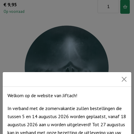
Muurcirkel
€
9,95
Kerst
Op voorraad
Wit
25
cm
-
Joy
to
the
world
aantal
Welkom op de website van Jiftach!
In verband met de zomervakantie zullen bestellingen die
tussen 5 en 14 augustus 2026 worden geplaatst, vanaf 18
Muurcirkel Kerst Groen 25 cm – Stal van Bethlehem
augustus 2026 aan u worden uitgeleverd! Tot 27 augustus
Muurcirkel
€
9,95
kan in verband met onze bezetting de uitlevering van uw