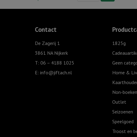
goud
waard"
Oneindig
Contact
Productc
aantal
De Zagerij 1
1825g
3861 NA Nijkerk
Cadeauartik
T: 06 – 4188 1025
Geen catego
E:
info@jiftach.nl
Home & Liv
Kaarthoude
Non-boeken
Outlet
Seizoenen
Speelgoed
Troost en b