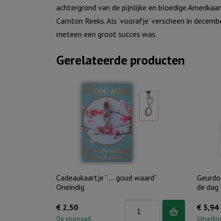
achtergrond van de pijnlijke en bloedige Amerikaan
Carnton Reeks. Als ‘voorafje’ verscheen in dece
meteen een groot succes was.
Gerelateerde producten
Cadeaukaartje “…. goud waard”
Geurdo
Oneindig
de dag
Cadeaukaartje
€
2,50
€
3,94
"....
Op voorraad
Uitverko