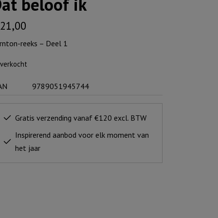
at beloof ik
21,00
rnton-reeks – Deel 1
tverkocht
AN
9789051945744
Gratis verzending vanaf €120 excl. BTW
Inspirerend aanbod voor elk moment van
het jaar