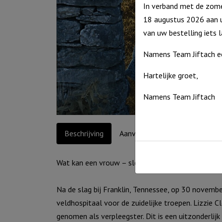
In verband met de zome
18 augustus 2026 aan u
van uw bestelling iets 
Namens Team Jiftach e
Hartelijke groet,
Namens Team Jiftach
Beschrijving
Aanvullende informatie
Wat kan een vrouw – slechts een gouvernante – d
Na de slag bij Franklin, Tennessee, op 30 novem
veldhospitaal voor de zuidelijke troepen. Lizzie 
genomen als verpleegster. Dit is een uitzonderlij