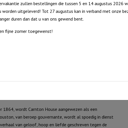
rvakantie zullen bestellingen die tussen 5 en 14 augustus 2026 w
 worden uitgeleverd! Tot 27 augustus kan in verband met onze bez
langer duren dan dat u van ons gewend bent.
en fijne zomer toegewenst!
oen tegen de gesel van de slavernij?
ber 1864, wordt Carnton House aangewezen als een
Clouston, van beroep gouvernante, wordt al spoedig in dienst
k verhaal van geloof, hoop en liefde geschreven tegen de