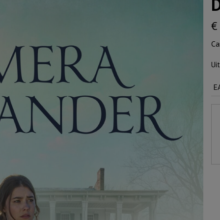
D
€
Ca
Ui
E