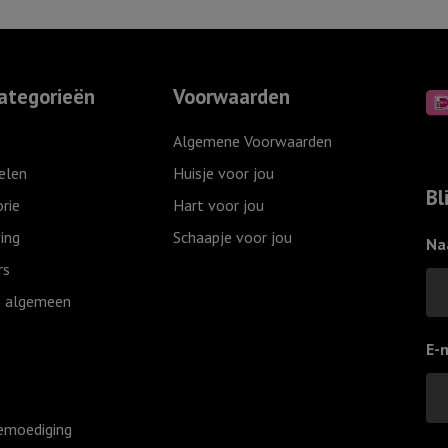
ategorieën
Voorwaarden
Algemene Voorwaarden
elen
Huisje voor jou
Bl
rie
Hart voor jou
ing
Schaapje voor jou
Na
rs
 algemeen
E-
emoediging