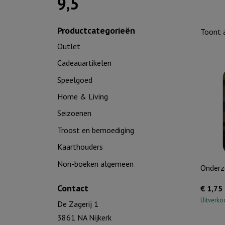
9,5
Productcategorieën
Toont a
Outlet
Cadeauartikelen
Speelgoed
Home & Living
Seizoenen
Troost en bemoediging
Kaarthouders
Non-boeken algemeen
Onderze
Contact
€
1,75
Uitverko
De Zagerij 1
3861 NA Nijkerk