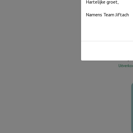
Hartelijke groet,
Namens Team Jiftach
Pingui
€
14,9
Uitverko