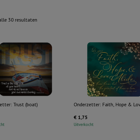
Gesorteerd
lle 30 resultaten
op
nieuwste
tter: Trust (boat)
Onderzetter: Faith, Hope & Lo
€
1,75
cht
Uitverkocht