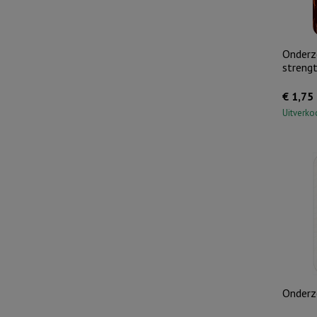
Onderze
streng
€
1,75
Uitverko
Onderze