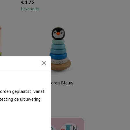
€
1,75
Uitverkocht
Pinguin Stapeltoren Blauw
orden geplaatst, vanaf
€
14,96
etting de uitlevering
Uitverkocht