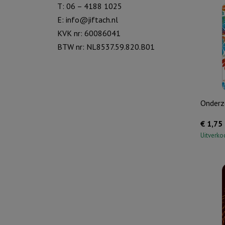
T: 06 – 4188 1025
E:
info@jiftach.nl
KVK nr: 60086041
BTW nr: NL8537.59.820.B01
Onderze
€
1,75
Uitverko