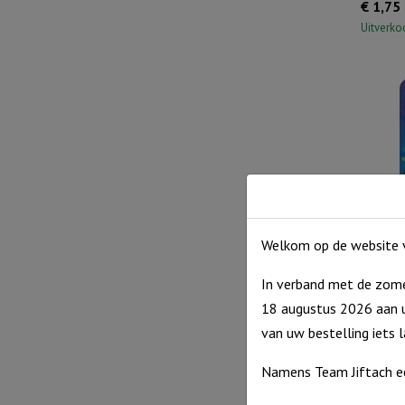
€
1,75
Uitverko
Welkom op de website v
Onderze
In verband met de zome
€
1,75
18 augustus 2026 aan u
Uitverko
van uw bestelling iets 
Namens Team Jiftach e