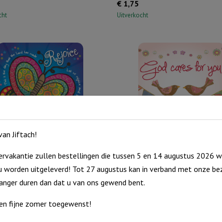
€
1,75
cht
Uitverkocht
an Jiftach!
tter: Rejoice
Onderzetter: God cares for you
rvakantie zullen bestellingen die tussen 5 en 14 augustus 2026 w
€
1,75
 worden uitgeleverd! Tot 27 augustus kan in verband met onze bez
cht
Uitverkocht
langer duren dan dat u van ons gewend bent.
en fijne zomer toegewenst!