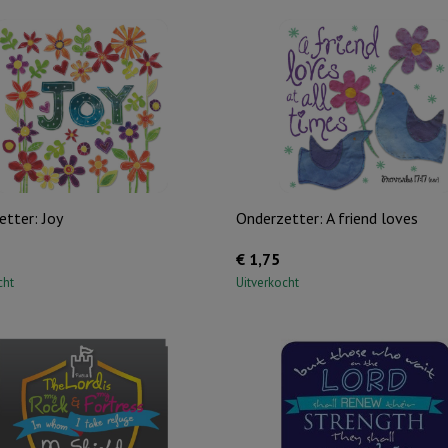
tter: Joy
Onderzetter: A friend loves
€
1,75
cht
Uitverkocht