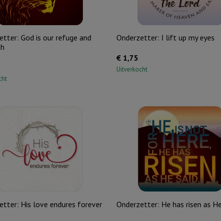
tter: God is our refuge and
Onderzetter: I lift up my eyes
th
€
1,75
Uitverkocht
cht
tter: His love endures forever
Onderzetter: He has risen as He