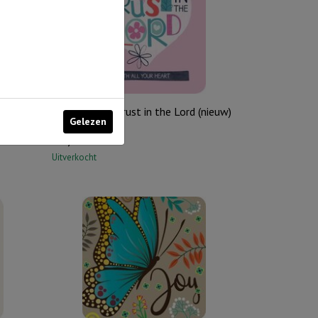
s
Onderzetter: Trust in the Lord (nieuw)
Gelezen
€
1,75
Uitverkocht