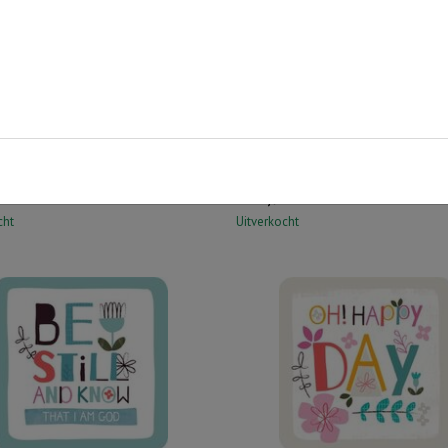
n Stapeltoren Roze
Pinguin Stapeltoren Zwart-Grij
6
€
14,96
cht
Uitverkocht