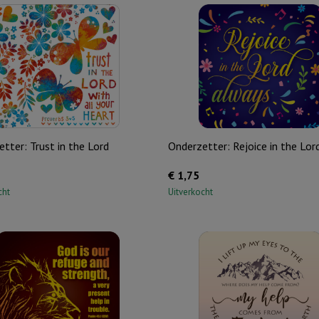
tter: Trust in the Lord
Onderzetter: Rejoice in the Lor
€
1,75
cht
Uitverkocht