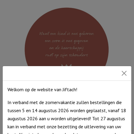
25
cm
-
Ik
ga
slapen
ik
ben
moe
aantal
Welkom op de website van Jiftach!
Muurcirkel Kerst Donkerrood 25 cm – Want een Kind is ons
In verband met de zomervakantie zullen bestellingen die
geboren
tussen 5 en 14 augustus 2026 worden geplaatst, vanaf 18
Muurcirkel
€
9,95
augustus 2026 aan u worden uitgeleverd! Tot 27 augustus
Kerst
Op voorraad
kan in verband met onze bezetting de uitlevering van uw
Donkerrood