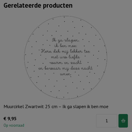
Gerelateerde producten
Muurcirkel Zwartwit 25 cm – Ik ga slapen ik ben moe
Muurcirkel
€
9,95
Zwartwit
Op voorraad