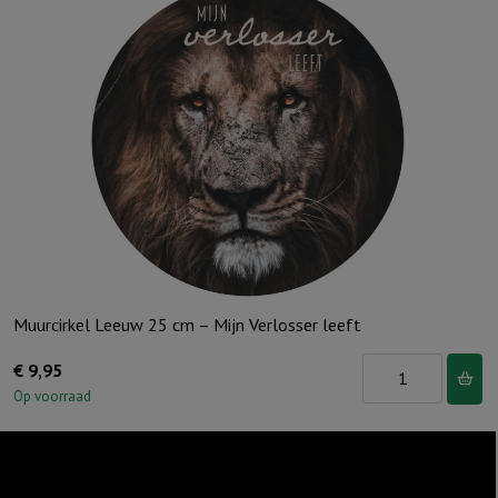
-
Een
boog
in
de
wolken
aantal
Muurcirkel Leeuw 25 cm – Mijn Verlosser leeft
Muurcirkel
€
9,95
Leeuw
Op voorraad
25
cm
-