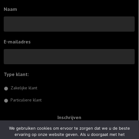
Naam
E-mailadres
Type klant:
*
Zakelijke klant
Particuliere klant
We gebruiken cookies om ervoor te zorgen dat we u de beste
ervaring op onze website geven. Als u doorgaat met het
© 2026 Jiftach