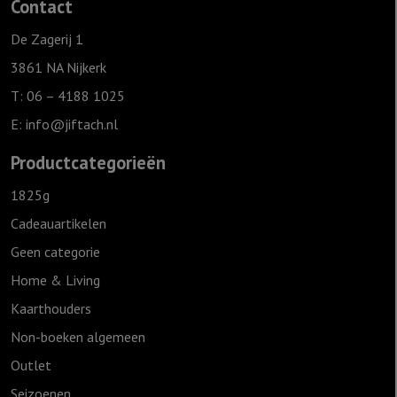
Contact
Mijn
Verlosser
De Zagerij 1
leeft
3861 NA Nijkerk
aantal
T: 06 – 4188 1025
E:
info@jiftach.nl
Productcategorieën
1825g
Cadeauartikelen
Geen categorie
Home & Living
Kaarthouders
Non-boeken algemeen
Outlet
Seizoenen