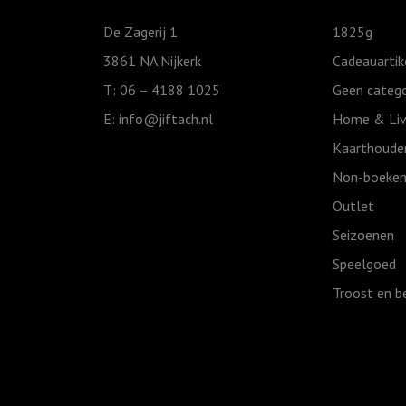
mooie
De Zagerij 1
1825g
momenten
3861 NA Nijkerk
Cadeauartik
aantal
T: 06 – 4188 1025
Geen catego
E:
info@jiftach.nl
Home & Liv
Kaarthoude
Non-boeken
Outlet
Seizoenen
Speelgoed
Troost en b