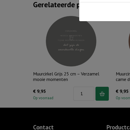
Gerelateerde producten
Muurcirkel Grijs 25 cm – Verzamel
Muurcir
mooie momenten
came 
Muurcirkel
€
9,95
€
9,95
Grijs
Op voorraad
Op voor
25
cm
-
Contact
Productc
Verzamel