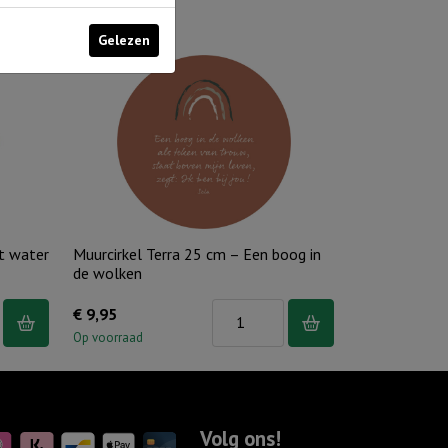
Gelezen
et water
Muurcirkel Terra 25 cm – Een boog in
de wolken
Muurcirkel
€
9,95
Terra
Op voorraad
25
cm
-
Volg ons!
Een