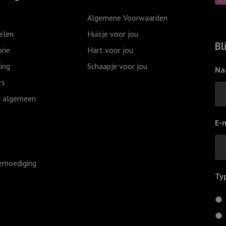
Love
het
Algemene Voorwaarden
came
water
elen
Huisje voor jou
down
van
Bl
rie
Hart voor jou
aantal
de
ing
Schaapje voor jou
doop
Na
aantal
rs
 algemeen
E-
emoediging
Ty