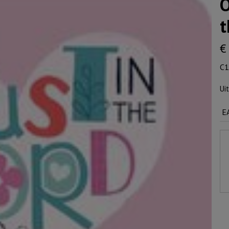
O
t
€
C1
Ui
E