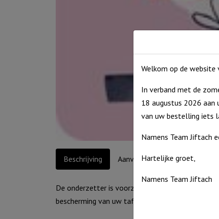
Welkom op de website v
In verband met de zome
18 augustus 2026 aan u
van uw bestelling iets 
Namens Team Jiftach e
Hartelijke groet,
Beschrijving
Aanvullende informatie
Namens Team Jiftach
De onderzetter is voorzien van een unieke laklaag
bescherming van uw tafel