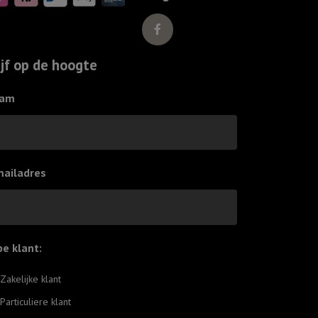
boog
in
de
ijf op de hoogte
wolken
aantal
am
mailadres
pe klant:
*
Zakelijke klant
Particuliere klant