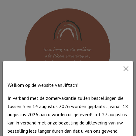
35
cm
-
Kruis
aantal
Welkom op de website van Jiftach!
In verband met de zomervakantie zullen bestellingen die
Muurcirkel Terra 25 cm – Een boog in de wolken
tussen 5 en 14 augustus 2026 worden geplaatst, vanaf 18
Muurcirkel
€
9,95
augustus 2026 aan u worden uitgeleverd! Tot 27 augustus
Terra
Op voorraad
kan in verband met onze bezetting de uitlevering van uw
25
bestelling iets langer duren dan dat u van ons gewend