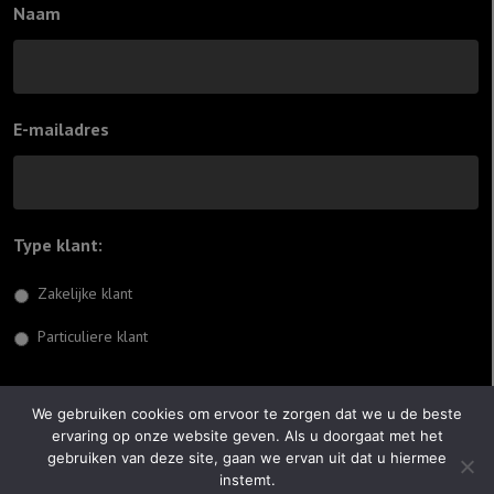
Naam
E-mailadres
Type klant:
*
Zakelijke klant
Particuliere klant
Inschrijven
We gebruiken cookies om ervoor te zorgen dat we u de beste
ervaring op onze website geven. Als u doorgaat met het
© 2026 Jiftach
gebruiken van deze site, gaan we ervan uit dat u hiermee
instemt.
Realisatie:
Optimus Websites