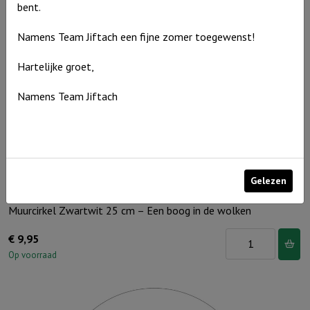
cm
bent.
-
Namens Team Jiftach een fijne zomer toegewenst!
Een
boog
Hartelijke groet,
in
Namens Team Jiftach
de
wolken
aantal
Gelezen
Muurcirkel Zwartwit 25 cm – Een boog in de wolken
Muurcirkel
€
9,95
Zwartwit
Op voorraad
25
cm