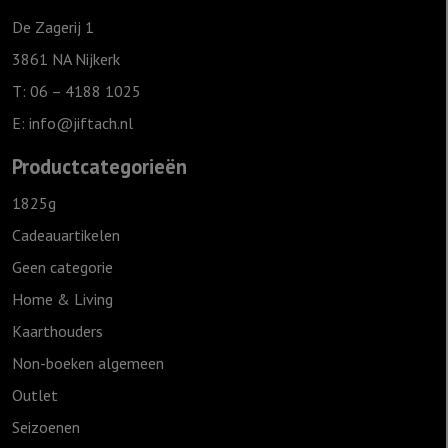
zegenbede
De Zagerij 1
aantal
3861 NA Nijkerk
T: 06 – 4188 1025
E:
info@jiftach.nl
Productcategorieën
1825g
Cadeauartikelen
Geen categorie
Home & Living
Kaarthouders
Non-boeken algemeen
Outlet
Seizoenen