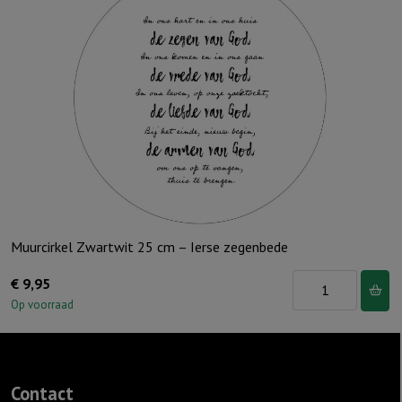
-
Een
boog
in
de
wolken
aantal
Muurcirkel Zwartwit 25 cm – Ierse zegenbede
Muurcirkel
€
9,95
Zwartwit
Op voorraad
25
cm
-
Contact
Ierse