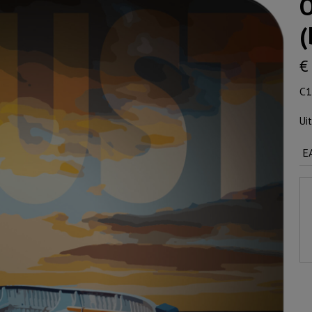
O
(
€
C1
Ui
E