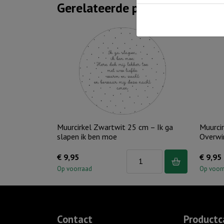
Gerelateerde producten
Muurcirkel Zwartwit 25 cm – Ik ga
Muurcir
slapen ik ben moe
Overwi
Muurcirkel
€
9,95
€
9,95
Zwartwit
Op voorraad
Op voor
25
cm
-
Contact
Productc
Ik