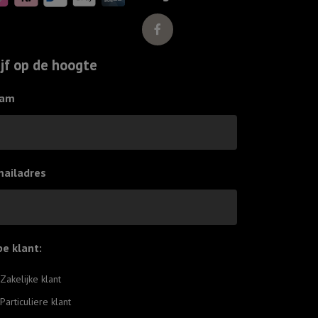
aantal
ijf op de hoogte
am
mailadres
pe klant:
*
Zakelijke klant
Particuliere klant