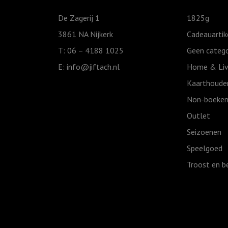
ga
De Zagerij 1
1825g
slapen
3861 NA Nijkerk
Cadeauartik
ik
T: 06 – 4188 1025
Geen catego
ben
E:
info@jiftach.nl
Home & Liv
moe
aantal
Kaarthoude
Non-boeken
Outlet
Seizoenen
Speelgoed
Troost en b