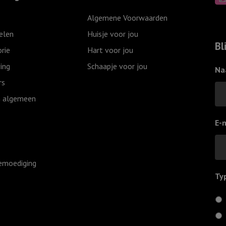
Overwinnaar
Want
Algemene Voorwaarden
aantal
een
elen
Huisje voor jou
Kind
Bl
rie
Hart voor jou
is
ing
Schaapje voor jou
ons
Na
geboren
rs
aantal
 algemeen
E-
emoediging
Ty