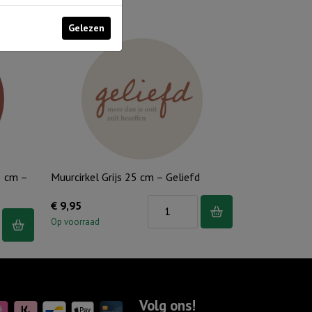
Gelezen
5 cm –
Muurcirkel Grijs 25 cm – Geliefd
Muurcirkel
€
9,95
Grijs
Op voorraad
25
d
cm
-
Geliefd
Volg ons!