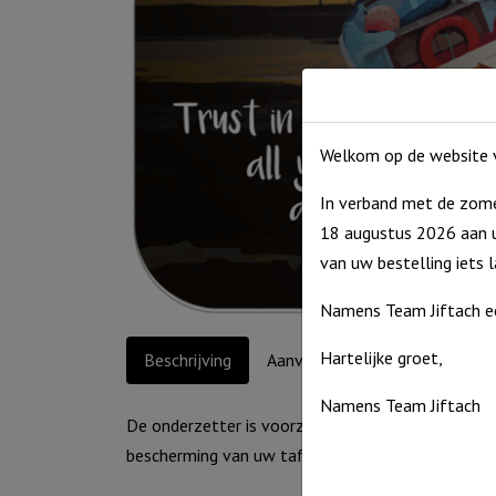
Welkom op de website v
In verband met de zome
18 augustus 2026 aan u
van uw bestelling iets 
Namens Team Jiftach e
Hartelijke groet,
Beschrijving
Aanvullende informatie
Namens Team Jiftach
De onderzetter is voorzien van een unieke laklaag
bescherming van uw tafel