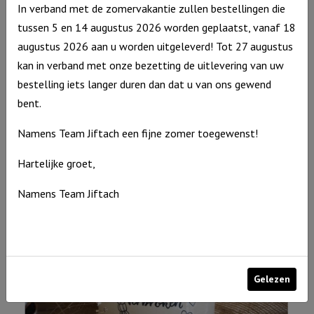
In verband met de zomervakantie zullen bestellingen die
tussen 5 en 14 augustus 2026 worden geplaatst, vanaf 18
augustus 2026 aan u worden uitgeleverd! Tot 27 augustus
kan in verband met onze bezetting de uitlevering van uw
bestelling iets langer duren dan dat u van ons gewend
Windlicht M De Heere zegent je en Hij beschermt je……, grijs
bent.
€
15,95
Namens Team Jiftach een fijne zomer toegewenst!
Uitverkocht
Hartelijke groet,
Namens Team Jiftach
Gelezen