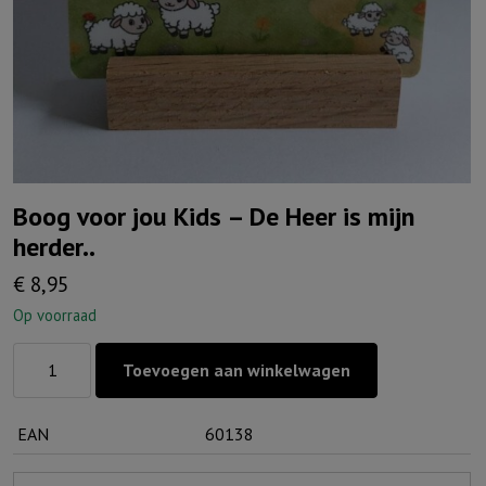
Boog voor jou Kids – De Heer is mijn
herder..
€
8,95
Op voorraad
Boog
Toevoegen aan winkelwagen
voor
jou
EAN
60138
Kids
-