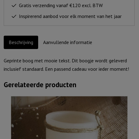
De
Gratis verzending vanaf €120 excl. BTW
Heer
Inspirerend aanbod voor elk moment van het jaar
is
mijn
herder..
Beschrijving
Aanvullende informatie
aantal
Geprinte boog met mooie tekst. Dit boogje wordt geleverd
inclusief standaard. Een passend cadeau voor ieder moment!
Gerelateerde producten