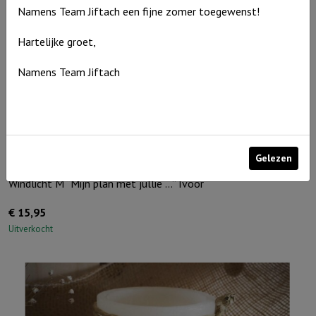
Namens Team Jiftach een fijne zomer toegewenst!
Hartelijke groet,
Namens Team Jiftach
Gelezen
Windlicht M “Mijn plan met jullie …” Ivoor
€
15,95
Uitverkocht