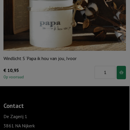
voor
wie
je
bent"
Ivoor
aantal
Windlicht S ‘Papa ik hou van jou, Ivoor
Windlicht
€
10,95
S
Op voorraad
'Papa
ik
hou
Contact
van
jou,
De Zagerij 1
Ivoor
3861 NA Nijkerk