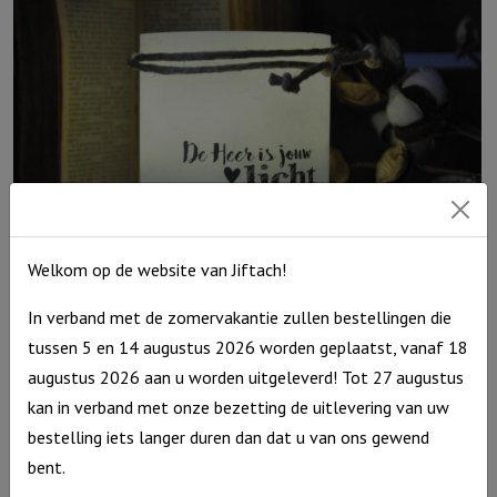
Welkom op de website van Jiftach!
In verband met de zomervakantie zullen bestellingen die
Windlicht S ‘De Heer is jouw licht’, Blauw
tussen 5 en 14 augustus 2026 worden geplaatst, vanaf 18
€
10,95
augustus 2026 aan u worden uitgeleverd! Tot 27 augustus
Uitverkocht
kan in verband met onze bezetting de uitlevering van uw
bestelling iets langer duren dan dat u van ons gewend
bent.