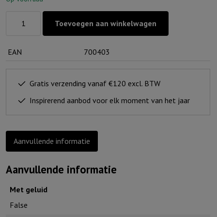
Bloemetje
Toevoegen aan winkelwagen
voor
jou
EAN
700403
-
De
goedheid
Gratis verzending vanaf €120 excl. BTW
van
Inspirerend aanbod voor elk moment van het jaar
God
geeft
mij
Aanvullende informatie
hoop
aantal
Aanvullende informatie
Met geluid
False