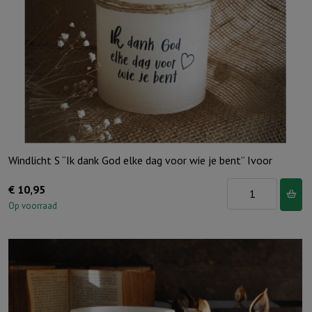
Windlicht S “Ik dank God elke dag voor wie je bent” Ivoor
Windlicht
€
10,95
S
Op voorraad
"Ik
dank
God
elke
dag