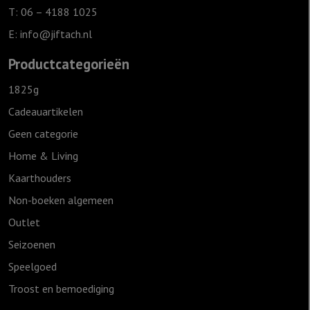
aantal
T: 06 – 4188 1025
E:
info@jiftach.nl
Productcategorieën
1825g
Cadeauartikelen
Geen categorie
Home & Living
Kaarthouders
Non-boeken algemeen
Outlet
Seizoenen
Speelgoed
Troost en bemoediging