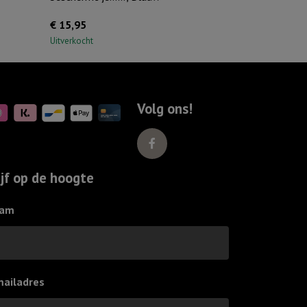
€
15,95
Uitverkocht
Volg ons!
ijf op de hoogte
am
mailadres