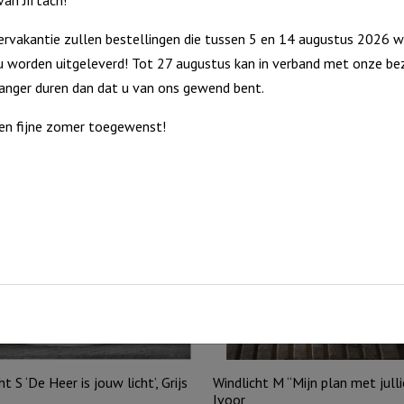
an Jiftach!
Iv
aa
rvakantie zullen bestellingen die tussen 5 en 14 augustus 2026 w
 worden uitgeleverd! Tot 27 augustus kan in verband met onze bez
langer duren dan dat u van ons gewend bent.
en fijne zomer toegewenst!
t S ‘De Heer is jouw licht’, Grijs
Windlicht M “Mijn plan met julli
Ivoor