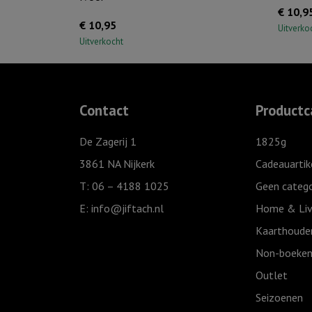
€
10,9
€
10,95
Uitverko
Uitverkocht
Contact
Productc
De Zagerij 1
1825g
3861 NA Nijkerk
Cadeauartik
T: 06 – 4188 1025
Geen catego
E:
info@jiftach.nl
Home & Liv
Kaarthoude
Non-boeken
Outlet
Seizoenen