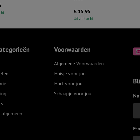
5
€
15,95
cht
Uitverkocht
ategorieën
Voorwaarden
Algemene Voorwaarden
elen
Huisje voor jou
Bl
rie
Hart voor jou
ing
Schaapje voor jou
Na
rs
 algemeen
E-