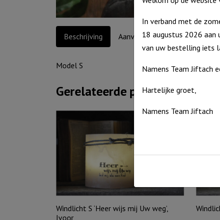
Welkom op de website v
In verband met de zome
18 augustus 2026 aan u
Beschrijving
Aanvullende informatie
van uw bestelling iets 
Model S
Namens Team Jiftach e
Gerelateerde producten
Hartelijke groet,
Namens Team Jiftach
Windlicht S ‘Heer wijs mij Uw weg’,
Windlich
Ivoor