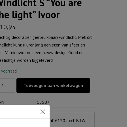
indlicht S “You are
he light” Ivoor
10,95
achtig decoratief (herbruikbaar) windlicht. Met dit
ndlicht kunt u urenlang genieten van sfeer en
cht. Vernieuwd met een nieuw design. Grind en
eelichtje worden bijgeleverd.
 voorraad
ndlicht
Toevoegen aan winkelwagen
ou
AN
15507
e
e
ht"
Gratis verzending vanaf €120 excl. BTW