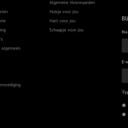
Algemene Voorwaarden
came
elen
Huisje voor jou
down
Bl
rie
Hart voor jou
aantal
ing
Schaapje voor jou
Na
rs
 algemeen
E-
emoediging
Ty