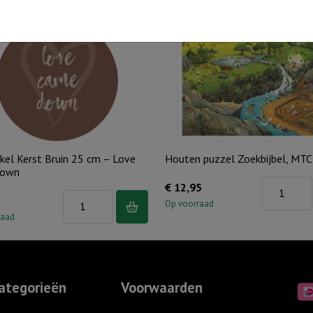
kel Kerst Bruin 25 cm – Love
Houten puzzel Zoekbijbel, MTC
down
Houten
€
12,95
Muurcirkel
puzzel
Op voorraad
Kerst
raad
Zoekbijbel,
Bruin
MTC
25
96
cm
st
ategorieën
Voorwaarden
-
aantal
Love