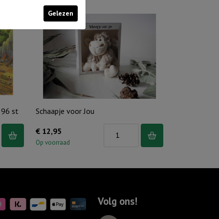
Gelezen
 96 st
Schaapje voor Jou
Schaapje
€
12,95
voor
Op voorraad
Jou
aantal
Volg ons!