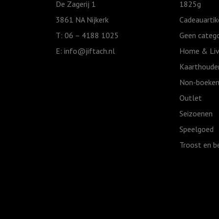
De Zagerij 1
1825g
3861 NA Nijkerk
Cadeauartik
T: 06 – 4188 1025
Geen catego
E:
info@jiftach.nl
Home & Liv
Kaarthoude
Non-boeken
Outlet
Seizoenen
Speelgoed
Troost en b