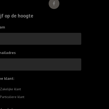
ijf op de hoogte
am
mailadres
pe klant:
*
Zakelijke klant
Particuliere klant