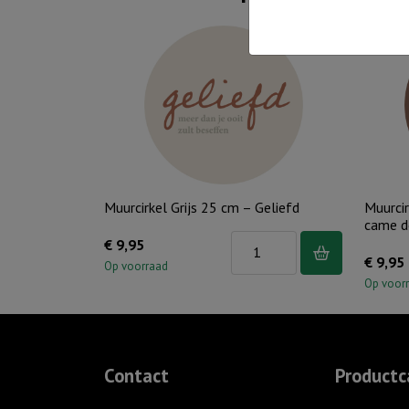
Muurcirkel Grijs 25 cm – Geliefd
Muurcir
came 
Muurcirkel
€
9,95
€
9,95
Grijs
Op voorraad
Op voor
25
cm
-
Geliefd
Contact
Productc
aantal