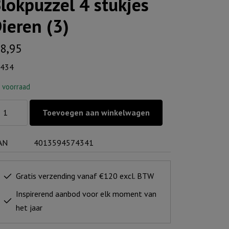
lokpuzzel 4 stukjes
ieren (3)
8,95
434
 voorraad
okpuzzel
Toevoegen aan winkelwagen
ukjes
AN
4013594574341
eren
ntal
Gratis verzending vanaf €120 excl. BTW
Inspirerend aanbod voor elk moment van
het jaar