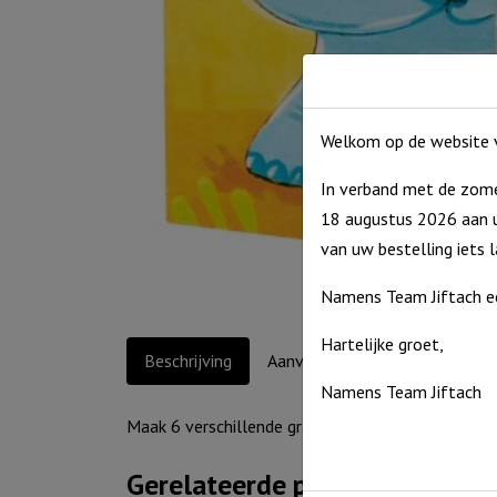
Welkom op de website v
In verband met de zome
18 augustus 2026 aan u
van uw bestelling iets 
Namens Team Jiftach e
Hartelijke groet,
Beschrijving
Aanvullende informatie
Namens Team Jiftach
Maak 6 verschillende grappige dierenplaatjes met
Gerelateerde producten