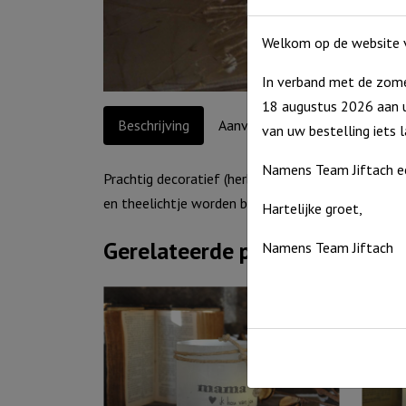
Welkom op de website v
In verband met de zome
18 augustus 2026 aan u
Beschrijving
Aanvullende informatie
van uw bestelling iets 
Namens Team Jiftach e
Prachtig decoratief (herbruikbaar) windlicht. Met d
en theelichtje worden bijgeleverd.
Hartelijke groet,
Gerelateerde producten
Namens Team Jiftach