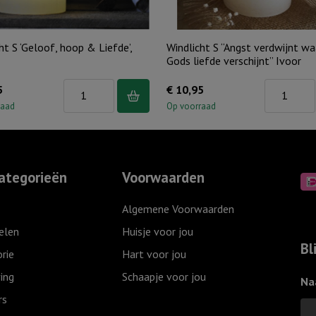
ht S ‘Geloof, hoop & Liefde’,
Windlicht S “Angst verdwijnt wa
Gods liefde verschijnt” Ivoor
Windlicht
Windlicht
5
€
10,95
S
S
raad
Op voorraad
'Geloof,
"Angst
hoop
verdwijnt
&
waar
ategorieën
Voorwaarden
Liefde',
Gods
Ivoor
liefde
Algemene Voorwaarden
aantal
verschijnt"
elen
Huisje voor jou
Ivoor
Bl
rie
Hart voor jou
aantal
ing
Schaapje voor jou
Na
rs