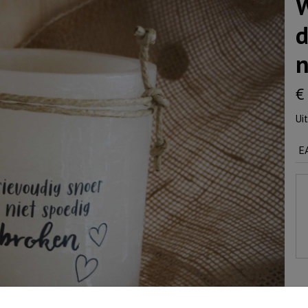
W
d
n
€
Ui
E