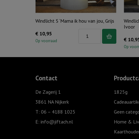
Windlicht S ‘Mama ik hou van jou, Grijs
Windlic
Ivoor
Windlicht
€
10,95
€
10,9
S
Op voorraad
Op voor
'Mama
ik
hou
van
Contact
Productc
jou,
Grijs
De Zagerij 1
1825g
aantal
3861 NA Nijkerk
Cadeauartik
T: 06 – 4188 1025
Geen catego
E:
info@jiftach.nl
Home & Liv
Kaarthoude