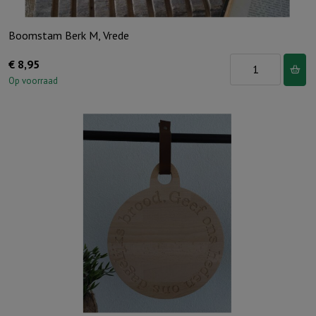
Boomstam Berk M, Vrede
Boomstam
€
8,95
Berk
Op voorraad
M,
Vrede
aantal