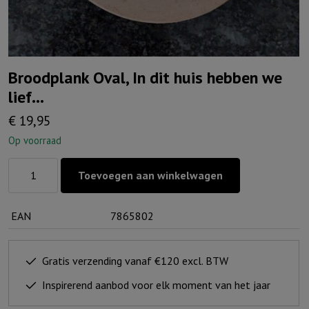
Broodplank Oval, In dit huis hebben we
lief…
€
19,95
Op voorraad
Broodplank
Toevoegen aan winkelwagen
Oval,
In
EAN
7865802
dit
huis
hebben
Gratis verzending vanaf €120 excl. BTW
we
Inspirerend aanbod voor elk moment van het jaar
lief...