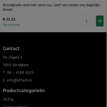
Broodplank rond met leren lus, Geef ons heden ons dagelijks
brood
Broodplank
€
22,51
rond
Op voorraad
met
leren
lus,
Contact
Geef
ons
De Zagerij 1
heden
3861 NA Nijkerk
ons
T: 06 – 4188 1025
dagelijks
E:
info@jiftach.nl
brood
aantal
Productcategorieën
1825g
Cadeauartikelen