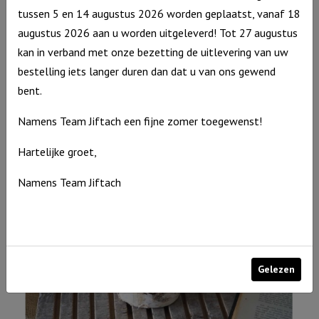
tussen 5 en 14 augustus 2026 worden geplaatst, vanaf 18
augustus 2026 aan u worden uitgeleverd! Tot 27 augustus
kan in verband met onze bezetting de uitlevering van uw
Broodplankje kids Lampje – Je bent een lichtje van God
bestelling iets langer duren dan dat u van ons gewend
€
8,95
bent.
Uitverkocht
Namens Team Jiftach een fijne zomer toegewenst!
Hartelijke groet,
Namens Team Jiftach
Gelezen