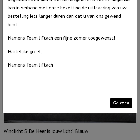
Windlicht S “Waar God leidt, voorziet Hij” Ivoor
kan in verband met onze bezetting de uitlevering van uw
Windlicht
€
10,95
bestelling iets langer duren dan dat u van ons gewend
S
Op voorraad
bent.
"Waar
God
Namens Team Jiftach een fijne zomer toegewenst!
leidt,
Hartelijke groet,
voorziet
Hij"
Namens Team Jiftach
Ivoor
aantal
Gelezen
Windlicht S ‘De Heer is jouw licht’, Blauw