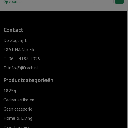
S
Op voorraad
'Geloof,
hoop
&
Contact
Liefde',
Ivoor
De Zagerij 1
aantal
3861 NA Nijkerk
T: 06 – 4188 1025
E:
info@jiftach.nl
Productcategorieën
1825g
Cadeauartikelen
Geen categorie
Home & Living
Kaarthouders