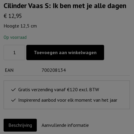
Cilinder Vaas S: Ik ben met je alle dagen
€
12,95
Hoogte 12,5 cm
Op voorraad
Cilinder
Toevoegen aan winkelwagen
Vaas
S:
EAN
700208134
Ik
ben
met
Gratis verzending vanaf €120 excl. BTW
je
Inspirerend aanbod voor elk moment van het jaar
alle
dagen
aantal
Beschrijving
Aanvullende informatie