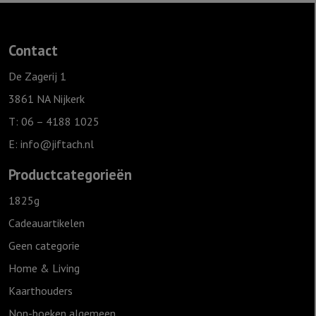
Contact
De Zagerij 1
3861 NA Nijkerk
T: 06 – 4188 1025
E:
info@jiftach.nl
Productcategorieën
1825g
Cadeauartikelen
Geen categorie
Home & Living
Kaarthouders
Non-boeken algemeen