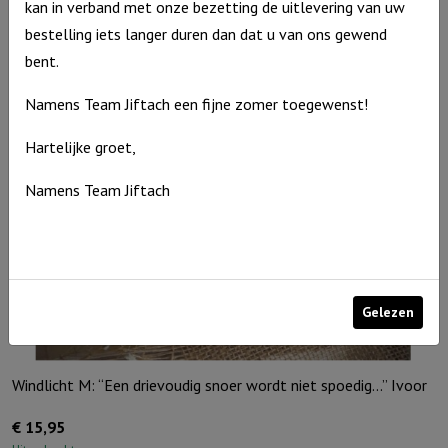
Windlicht
kan in verband met onze bezetting de uitlevering van uw
€
10,95
S
Op voorraad
bestelling iets langer duren dan dat u van ons gewend
"Angst
bent.
verdwijnt
Namens Team Jiftach een fijne zomer toegewenst!
waar
Gods
Hartelijke groet,
liefde
Namens Team Jiftach
verschijnt"
Ivoor
aantal
Gelezen
Windlicht M: “Een drievoudig snoer wordt niet spoedig…” Ivoor
€
15,95