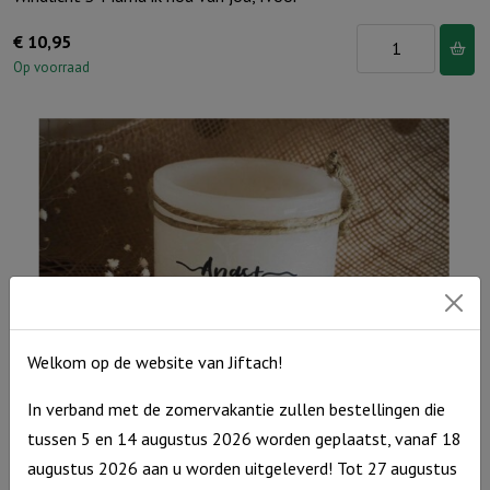
Windlicht
€
10,95
S
Op voorraad
'Mama
ik
hou
van
jou,
Ivoor
aantal
Welkom op de website van Jiftach!
In verband met de zomervakantie zullen bestellingen die
tussen 5 en 14 augustus 2026 worden geplaatst, vanaf 18
Windlicht S “Angst verdwijnt waar Gods liefde verschijnt” Ivoor
augustus 2026 aan u worden uitgeleverd! Tot 27 augustus