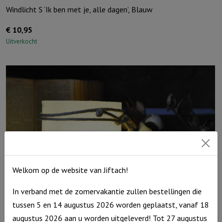
Windlicht S ‘Ik ben met je, alle dagen’, Blauw
€
10,95
Uitverkocht
Welkom op de website van Jiftach!
In verband met de zomervakantie zullen bestellingen die
tussen 5 en 14 augustus 2026 worden geplaatst, vanaf 18
Windlicht S ‘Geloof, hoop & Liefde’, Ivoor
augustus 2026 aan u worden uitgeleverd! Tot 27 augustus