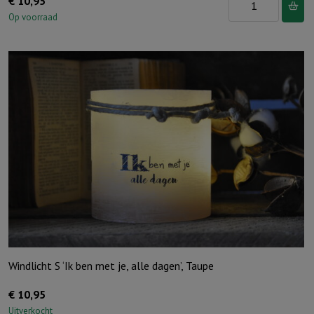
€
10,95
S
Op voorraad
"Angst
verdwijnt
waar
Gods
liefde
verschijnt"
Ivoor
aantal
Windlicht S ‘Ik ben met je, alle dagen’, Taupe
€
10,95
Uitverkocht