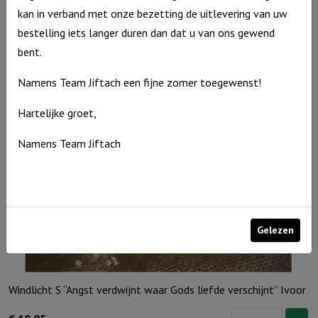
kan in verband met onze bezetting de uitlevering van uw
Windlicht
€
10,95
bestelling iets langer duren dan dat u van ons gewend
S
Op voorraad
bent.
'Geloof,
hoop
Namens Team Jiftach een fijne zomer toegewenst!
&
Hartelijke groet,
Liefde',
Ivoor
Namens Team Jiftach
aantal
Gelezen
Windlicht S “Angst verdwijnt waar Gods liefde verschijnt” Ivoor
Windlicht