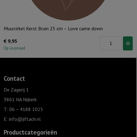
aantal
Muurcirkel Kerst Bruin 25 cm – Love came down
Muurcirkel
€
9,95
Kerst
Op voorraad
Bruin
25
cm
Contact
-
Love
De Zagerij 1
came
3861 NA Nijkerk
down
T: 06 – 4188 1025
aantal
E:
info@jiftach.nl
Productcategorieën