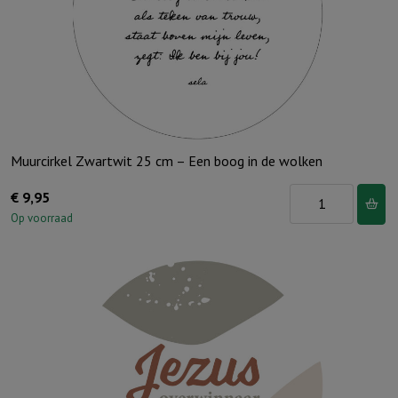
Muurcirkel Zwartwit 25 cm – Een boog in de wolken
Muurcirkel
€
9,95
Zwartwit
Op voorraad
25
cm
-
Een
boog
in
de