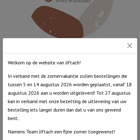
wolken
aantal
Muurcirkel Multicolor 25 cm – Jezus Overwinnaar
Muurcirkel
€
9,95
Welkom op de website van Jiftach!
Multicolor
Op voorraad
In verband met de zomervakantie zullen bestellingen die
25
tussen 5 en 14 augustus 2026 worden geplaatst, vanaf 18
cm
augustus 2026 aan u worden uitgeleverd! Tot 27 augustus
-
kan in verband met onze bezetting de uitlevering van uw
Jezus
bestelling iets langer duren dan dat u van ons gewend
Overwinnaar
bent.
aantal
Namens Team Jiftach een fijne zomer toegewenst!