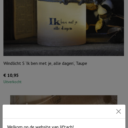
Windlicht S ‘Ik ben met je, alle dagen’, Taupe
€
10,95
Uitverkocht
Welkom op de website van Jiftach!