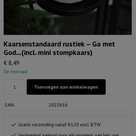
Kaarsenstandaard rustiek – Ga met
God…(incl. mini stompkaars)
€
8,49
Op voorraad
Kaarsenstandaard
Toevoegen aan winkelwagen
rustiek
-
EAN
2022616
Ga
met
God...
Gratis verzending vanaf €120 excl. BTW
(incl.
Inspirerend aanbod voor elk moment van het jaar