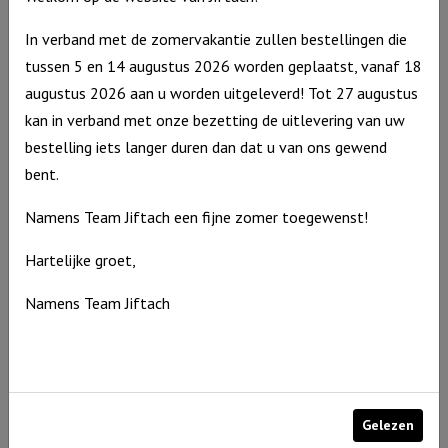
In verband met de zomervakantie zullen bestellingen die
tussen 5 en 14 augustus 2026 worden geplaatst, vanaf 18
augustus 2026 aan u worden uitgeleverd! Tot 27 augustus
kan in verband met onze bezetting de uitlevering van uw
bestelling iets langer duren dan dat u van ons gewend
bent.
Windlicht S “Waar God leidt, voorziet Hij” Ivoor
Namens Team Jiftach een fijne zomer toegewenst!
Windlicht
€
10,95
S
Op voorraad
Hartelijke groet,
"Waar
Namens Team Jiftach
God
leidt,
voorziet
Hij"
Ivoor
Gelezen
aantal