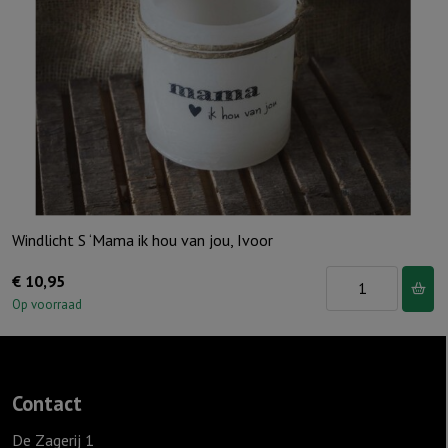
Hij"
Ivoor
aantal
Windlicht S ‘Mama ik hou van jou, Ivoor
Windlicht
€
10,95
S
Op voorraad
'Mama
ik
hou
Contact
van
jou,
De Zagerij 1