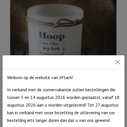
hou
van
jou,
Grijs
aantal
Welkom op de website van Jiftach!
Windlicht M ‘Hoop is een lichtje in je hart’, Ivoor
In verband met de zomervakantie zullen bestellingen die
€
15,95
tussen 5 en 14 augustus 2026 worden geplaatst, vanaf 18
Uitverkocht
augustus 2026 aan u worden uitgeleverd! Tot 27 augustus
kan in verband met onze bezetting de uitlevering van uw
bestelling iets langer duren dan dat u van ons gewend