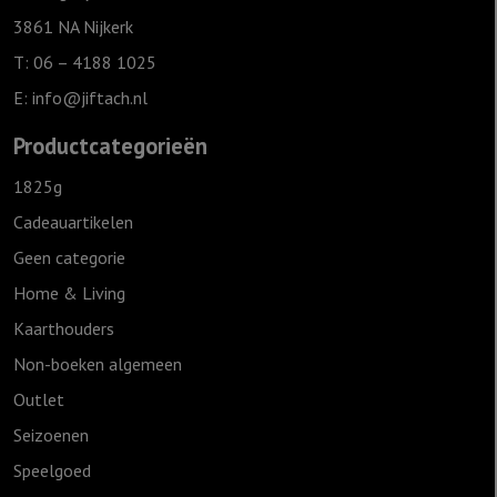
Ivoor
3861 NA Nijkerk
aantal
T: 06 – 4188 1025
E:
info@jiftach.nl
Productcategorieën
1825g
Cadeauartikelen
Geen categorie
Home & Living
Kaarthouders
Non-boeken algemeen
Outlet
Seizoenen
Speelgoed