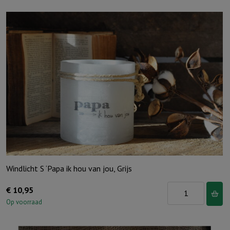
Windlicht S ‘Papa ik hou van jou, Grijs
Windlicht
€
10,95
S
Op voorraad
'Papa
ik