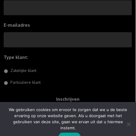
E-mailadres
Type klant:
*
Zakelijke klant
Particuliere klant
We gebruiken cookies om ervoor te zorgen dat we u de beste
ervaring op onze website geven. Als u doorgaat met het
© 2026 Jiftach
gebruiken van deze site, gaan we ervan uit dat u hiermee
instemt.
Realisatie:
Optimus Websites