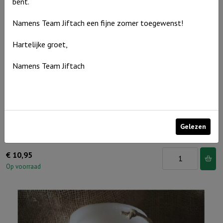
bent.
Namens Team Jiftach een fijne zomer toegewenst!
Hartelijke groet,
Namens Team Jiftach
Gelezen
Windlicht S “Waar God leidt, voorziet Hij” Ivoor
Windlicht
€
10,95
S
Op voorraad
"Waar
God
leidt,
voorziet