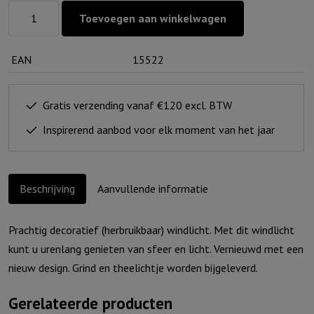
Windlicht
Toevoegen aan winkelwagen
S
"Angst
EAN
15522
verdwijnt
waar
Gods
Gratis verzending vanaf €120 excl. BTW
liefde
Inspirerend aanbod voor elk moment van het jaar
verschijnt"
Ivoor
aantal
Beschrijving
Aanvullende informatie
Prachtig decoratief (herbruikbaar) windlicht. Met dit windlicht
kunt u urenlang genieten van sfeer en licht. Vernieuwd met een
nieuw design. Grind en theelichtje worden bijgeleverd.
Gerelateerde producten