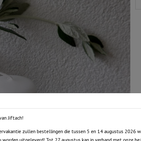
mi
st
aa
an Jiftach!
rvakantie zullen bestellingen die tussen 5 en 14 augustus 2026 w
 worden uitgeleverd! Tot 27 augustus kan in verband met onze bez