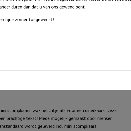
langer duren dan dat u van ons gewend bent.
en fijne zomer toegewenst!
ni stompkaars, waxinelichtje als voor een dinerkaars. Deze
 een prachtige tekst! Mede mogelijk gemaakt door mensen
nstandaard wordt geleverd incl. mini stompkaars.