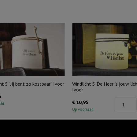
ht S “Jij bent zo kostbaar” Ivoor
Windlicht S ‘De Heer is jouw licht
Ivoor
5
Windlicht
€
10,95
cht
S
Op voorraad
'De
Heer
is