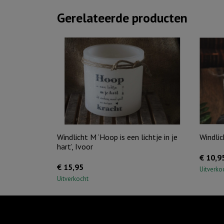
Gerelateerde producten
Windlicht M ‘Hoop is een lichtje in je
Windlic
hart’, Ivoor
€
10,9
€
15,95
Uitverko
Uitverkocht