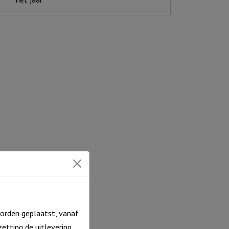
ni
ompkaars)
ntal
orden geplaatst, vanaf
etting de uitlevering