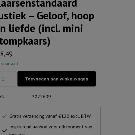
aarsenstandaard
ustiek – Geloof, hoop
n liefde (incl. mini
tompkaars)
8,49
 voorraad
arsenstandaard
Toevoegen aan winkelwagen
stiek
AN
2022609
loof,
op
Gratis verzending vanaf €120 excl. BTW
efde
Inspirerend aanbod voor elk moment van
cl.
het jaar