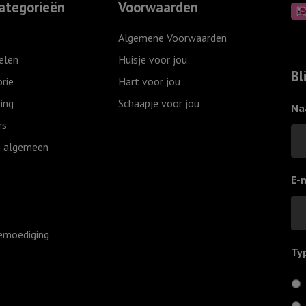
ategorieën
Voorwaarden
jouw
licht',
Algemene Voorwaarden
Ivoor
elen
Huisje voor jou
aantal
Bl
rie
Hart voor jou
ing
Schaapje voor jou
Na
rs
 algemeen
E-
emoediging
Ty