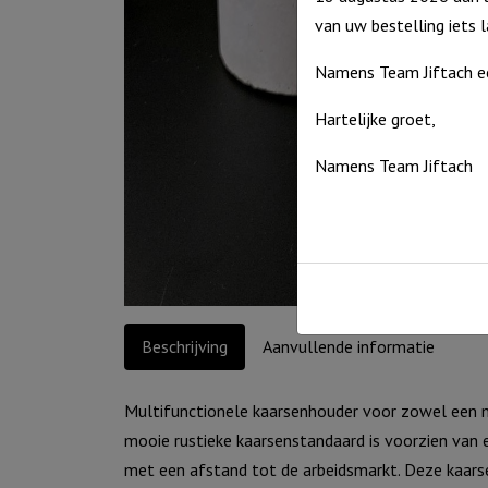
van uw bestelling iets 
Namens Team Jiftach e
Hartelijke groet,
Namens Team Jiftach
Beschrijving
Aanvullende informatie
Multifunctionele kaarsenhouder voor zowel een mi
mooie rustieke kaarsenstandaard is voorzien van
met een afstand tot de arbeidsmarkt. Deze kaarse