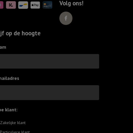
Volg ons!
ijf op de hoogte
am
mailadres
pe klant:
*
Zakelijke klant
Particuliere klant