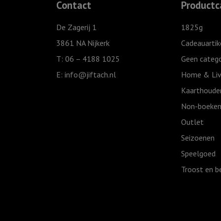
Contact
Productc
De Zagerij 1
1825g
3861 NA Nijkerk
Cadeauartik
T: 06 – 4188 1025
Geen catego
E:
info@jiftach.nl
Home & Liv
Kaarthoude
Non-boeken
Outlet
Seizoenen
Speelgoed
Troost en b