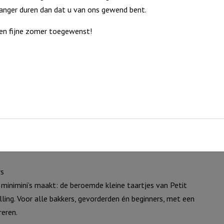
langer duren dan dat u van ons gewend bent.
en fijne zomer toegewenst!
rs
 minimini’s maakt: de beroemde kleine taartjes van Petit
ing. Voor alle bakkers, gevorderden én beginners, met een
reren.