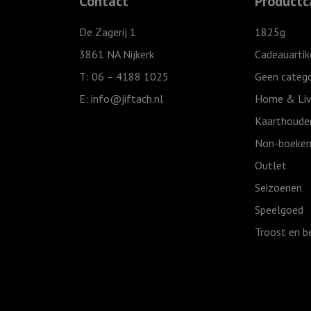
Contact
Productc
De Zagerij 1
1825g
3861 NA Nijkerk
Cadeauartik
T: 06 – 4188 1025
Geen catego
E:
info@jiftach.nl
Home & Liv
Kaarthoude
Non-boeken
Outlet
Seizoenen
Speelgoed
Troost en b