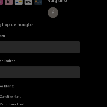
Volg ons!
ijf op de hoogte
am
mailadres
pe klant:
*
Zakelijke klant
Particuliere klant