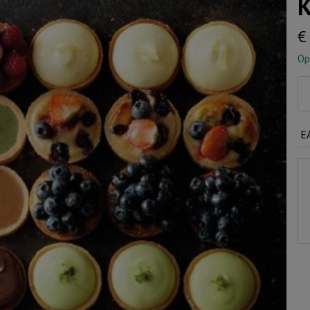
K
€
Op
Kl
ta
aa
E