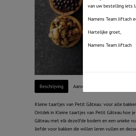
van uw bestelling iets 
Namens Team Jiftach e
Hartelijke groet,
Namens Team Jiftach
Beschrijving
Aanvullende informatie
Kleine taartjes van Petit Gâteau: voor alle bakke
Ontdek in Kleine taartjes van Petit Gâteau hoe je
Gâteau met elk dezelfde bodem en een unieke vull
liefde voor bakken die willen leren vullen en deco