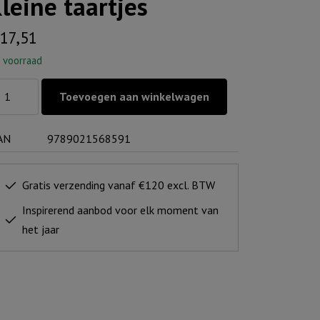
leine taartjes
17,51
 voorraad
eine
Toevoegen aan winkelwagen
artjes
ntal
AN
9789021568591
Gratis verzending vanaf €120 excl. BTW
Inspirerend aanbod voor elk moment van
het jaar