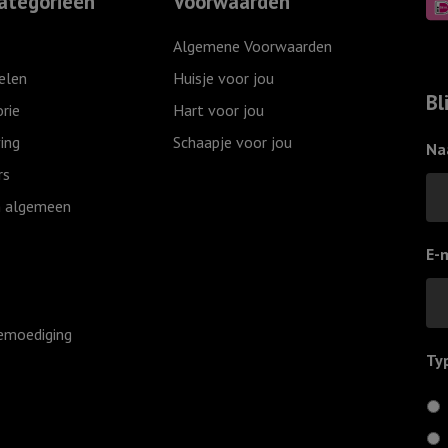
ategorieën
Voorwaarden
Algemene Voorwaarden
elen
Huisje voor jou
Bl
rie
Hart voor jou
ing
Schaapje voor jou
Na
rs
 algemeen
E-
emoediging
Ty