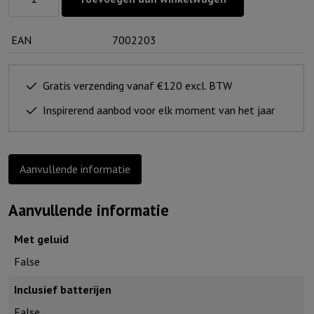
waxinelichtjeshouder
Oker
EAN
7002203
GHL
(set
van
Gratis verzending vanaf €120 excl. BTW
4)
Inspirerend aanbod voor elk moment van het jaar
aantal
Aanvullende informatie
Aanvullende informatie
Met geluid
False
Inclusief batterijen
False