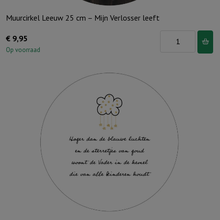
Muurcirkel Leeuw 25 cm – Mijn Verlosser leeft
Muurcirkel
€
9,95
Leeuw
Op voorraad
25
cm
-
Mijn
Verlosser
leeft
aantal