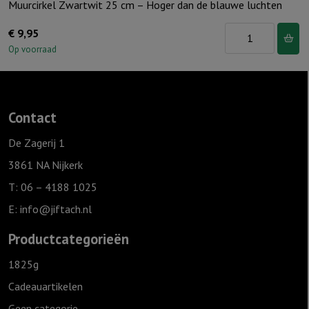
Muurcirkel Zwartwit 25 cm – Hoger dan de blauwe luchten
Muurcirkel
€
9,95
Zwartwit
Op voorraad
25
cm
-
Contact
Hoger
dan
De Zagerij 1
de
3861 NA Nijkerk
blauwe
T: 06 – 4188 1025
luchten
E:
info@jiftach.nl
aantal
Productcategorieën
1825g
Cadeauartikelen
Geen categorie