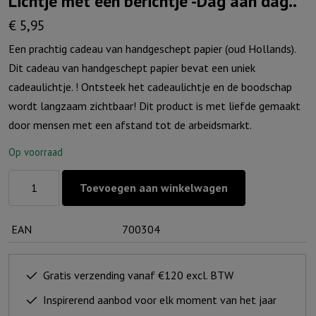
Lichtje met een berichtje -Dag aan dag..
€
5,95
Een prachtig cadeau van handgeschept papier (oud Hollands).
Dit cadeau van handgeschept papier bevat een uniek
cadeaulichtje. ! Ontsteek het cadeaulichtje en de boodschap
wordt langzaam zichtbaar! Dit product is met liefde gemaakt
door mensen met een afstand tot de arbeidsmarkt.
Op voorraad
Lichtje
Toevoegen aan winkelwagen
met
een
EAN
700304
berichtje
-
Dag
Gratis verzending vanaf €120 excl. BTW
aan
Inspirerend aanbod voor elk moment van het jaar
dag..