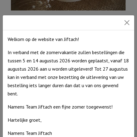
Windlicht S “Angst verdwijnt waar Gods liefde verschijnt” Ivoor
Windlicht
€
10,95
S
Op voorraad
Welkom op de website van Jiftach!
"Angst
In verband met de zomervakantie zullen bestellingen die
verdwijnt
tussen 5 en 14 augustus 2026 worden geplaatst, vanaf 18
waar
augustus 2026 aan u worden uitgeleverd! Tot 27 augustus
Gods
kan in verband met onze bezetting de uitlevering van uw
liefde
bestelling iets langer duren dan dat u van ons gewend
verschijnt"
bent.
Ivoor
aantal
Namens Team Jiftach een fijne zomer toegewenst!
Hartelijke groet,
Namens Team Jiftach