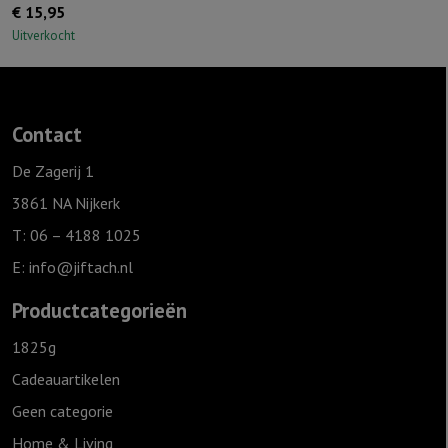
€
15,95
Uitverkocht
Contact
De Zagerij 1
3861 NA Nijkerk
T: 06 – 4188 1025
E:
info@jiftach.nl
Productcategorieën
1825g
Cadeauartikelen
Geen categorie
Home & Living