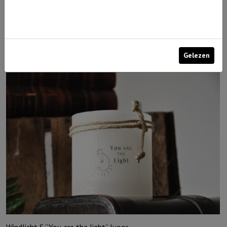
Windlicht M De Heere zegent je en Hij beschermt je……, grijs
€
15,95
Uitverkocht
Gelezen