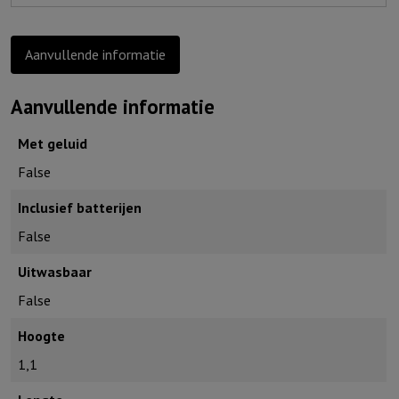
aantal
Aanvullende informatie
Aanvullende informatie
Met geluid
False
Inclusief batterijen
False
Uitwasbaar
False
Hoogte
1,1