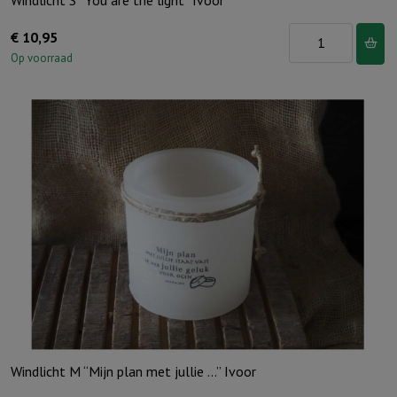
Windlicht S “You are the light” Ivoor
Windlicht
€
10,95
S
Op voorraad
"You
are
the
light"
Ivoor
aantal
Windlicht M “Mijn plan met jullie …” Ivoor