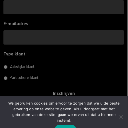
E-mailadres
Type klant:
*
Zakelijke klant
Particuliere klant
We gebruiken cookies om ervoor te zorgen dat we u de beste
ervaring op onze website geven. Als u doorgaat met het
© 2026 Jiftach
gebruiken van deze site, gaan we ervan uit dat u hiermee
instemt.
Realisatie:
Optimus Websites