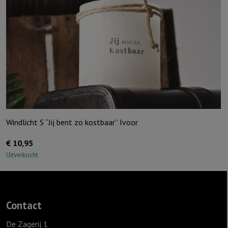
jou,
Grijs
aantal
Windlicht S “Jij bent zo kostbaar” Ivoor
€
10,95
Uitverkocht
Contact
De Zagerij 1