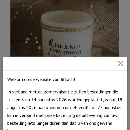
Welkom op de website van Jiftach!
Windlicht S “Ik heb je bij je naam geroepen” Ivoor
In verband met de zomervakantie zullen bestellingen die
€
10,95
tussen 5 en 14 augustus 2026 worden geplaatst, vanaf 18
Uitverkocht
augustus 2026 aan u worden uitgeleverd! Tot 27 augustus
kan in verband met onze bezetting de uitlevering van uw
bestelling iets langer duren dan dat u van ons gewend