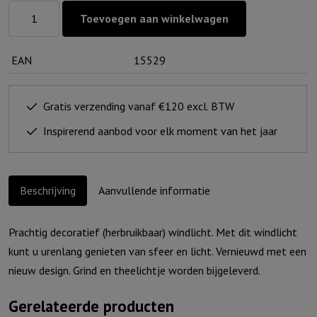
Windlicht
Toevoegen aan winkelwagen
S
-
EAN
15529
Meer
dan
Tienduizend
Gratis verzending vanaf €120 excl. BTW
redenen..
Inspirerend aanbod voor elk moment van het jaar
-
Ivoor
aantal
Beschrijving
Aanvullende informatie
Prachtig decoratief (herbruikbaar) windlicht. Met dit windlicht
kunt u urenlang genieten van sfeer en licht. Vernieuwd met een
nieuw design. Grind en theelichtje worden bijgeleverd.
Gerelateerde producten