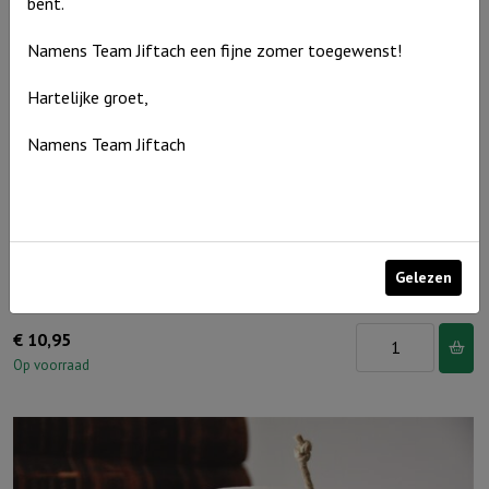
bent.
Namens Team Jiftach een fijne zomer toegewenst!
Hartelijke groet,
Namens Team Jiftach
Gelezen
Windlicht S ‘Papa ik hou van jou, Grijs
Windlicht
€
10,95
S
Op voorraad
'Papa
ik
hou
van