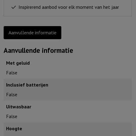
bent
Inspirerend aanbod voor elk moment van het jaar
geliefd
aantal
Aanvullende informatie
Aanvullende informatie
Met geluid
False
Inclusief batterijen
False
Uitwasbaar
False
Hoogte