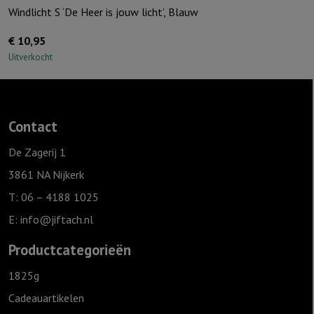
Windlicht S ‘De Heer is jouw licht’, Blauw
€
10,95
Uitverkocht
Contact
De Zagerij 1
3861 NA Nijkerk
T: 06 – 4188 1025
E:
info@jiftach.nl
Productcategorieën
1825g
Cadeauartikelen