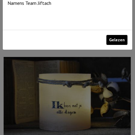
Namens Team Jiftach
Windlicht M De Heere zegent je en Hij beschermt je……, Blauw
€
15,95
Gelezen
Uitverkocht