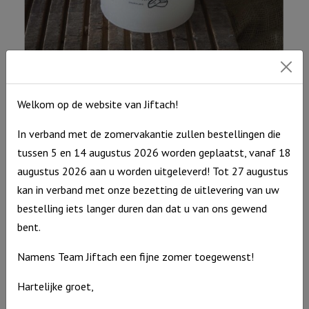
Windlicht M “Mijn plan met jullie …” Ivoor
€
15,95
Welkom op de website van Jiftach!
Uitverkocht
In verband met de zomervakantie zullen bestellingen die
tussen 5 en 14 augustus 2026 worden geplaatst, vanaf 18
augustus 2026 aan u worden uitgeleverd! Tot 27 augustus
kan in verband met onze bezetting de uitlevering van uw
bestelling iets langer duren dan dat u van ons gewend
bent.
Namens Team Jiftach een fijne zomer toegewenst!
Hartelijke groet,