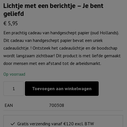
Lichtje met een berichtje – Je bent
geliefd
€
5,95
Een prachtig cadeau van handgeschept papier (oud Hollands).
Dit cadeau van handgeschept papier bevat een uniek
cadeaulichtje. ! Ontsteek het cadeaulichtje en de boodschap
wordt langzaam zichtbaar! Dit product is met liefde gemaakt
door mensen met een afstand tot de arbeidsmarkt.
Op voorraad
Lichtje
Toevoegen aan winkelwagen
met
een
EAN
700308
berichtje
-
Je
Gratis verzending vanaf €120 excl. BTW