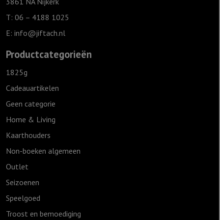
3861 NA Nijkerk
T: 06 – 4188 1025
E:
info@jiftach.nl
Productcategorieën
1825g
Cadeauartikelen
Geen categorie
Home & Living
Kaarthouders
Non-boeken algemeen
Outlet
Seizoenen
Speelgoed
Troost en bemoediging