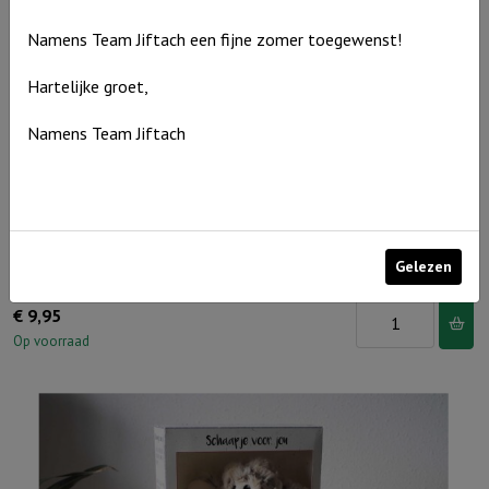
-
Love
Namens Team Jiftach een fijne zomer toegewenst!
came
Hartelijke groet,
down
aantal
Namens Team Jiftach
Gelezen
Muurcirkel Zwartwit 25 cm – Hoger dan de blauwe luchten
Muurcirkel
€
9,95
Zwartwit
Op voorraad
25
cm
-
Hoger