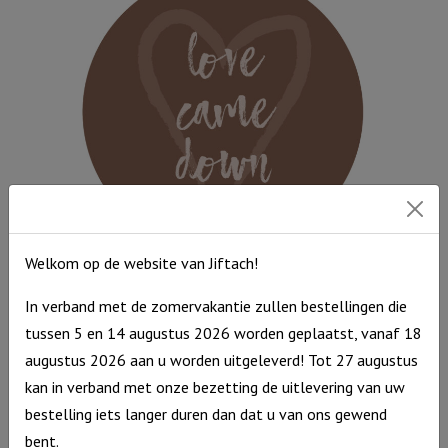
-
Leef
met
volle
teugen
aantal
Welkom op de website van Jiftach!
Muurcirkel Kerst Bruin 25 cm – Love came down
In verband met de zomervakantie zullen bestellingen die
Muurcirkel
€
9,95
tussen 5 en 14 augustus 2026 worden geplaatst, vanaf 18
Kerst
Op voorraad
augustus 2026 aan u worden uitgeleverd! Tot 27 augustus
Bruin
kan in verband met onze bezetting de uitlevering van uw
25
bestelling iets langer duren dan dat u van ons gewend
cm
bent.