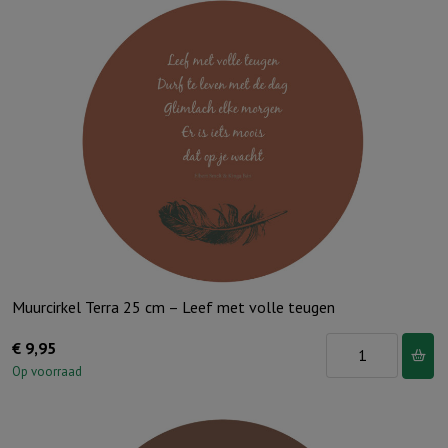
Muurcirkel Terra 25 cm – Leef met volle teugen
Muurcirkel
€
9,95
Terra
Op voorraad
25
cm