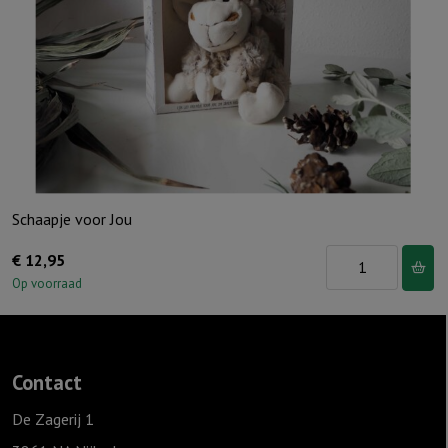
dan
de
blauwe
luchten
aantal
Schaapje voor Jou
Schaapje
€
12,95
voor
Op voorraad
Jou
aantal
Contact
De Zagerij 1