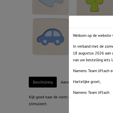
Welkom op de website v
In verband met de zome
18 augustus 2026 aan u
van uw bestelling iets 
Namens Team Jiftach e
Hartelijke groet,
Beschrijving
Aanvullende informatie
Namens Team Jiftach
Kijk goed naar de vorm en voel in de zak welk stu
stimuleert.