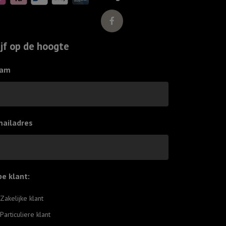
het
water
van
ijf op de hoogte
de
doop
am
aantal
mailadres
pe klant:
*
Zakelijke klant
Particuliere klant