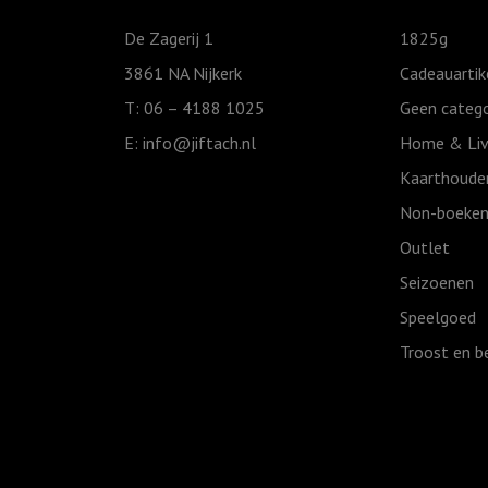
ga
De Zagerij 1
1825g
slapen
3861 NA Nijkerk
Cadeauartik
ik
T: 06 – 4188 1025
Geen catego
ben
E:
info@jiftach.nl
Home & Liv
moe
aantal
Kaarthoude
Non-boeken
Outlet
Seizoenen
Speelgoed
Troost en b