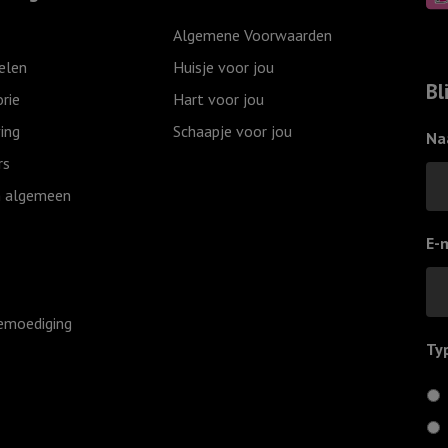
Stal
Want
Algemene Voorwaarden
van
een
elen
Huisje voor jou
Bethlehem
Kind
Bl
rie
Hart voor jou
aantal
is
ing
Schaapje voor jou
ons
Na
geboren
rs
aantal
 algemeen
E-
emoediging
Ty