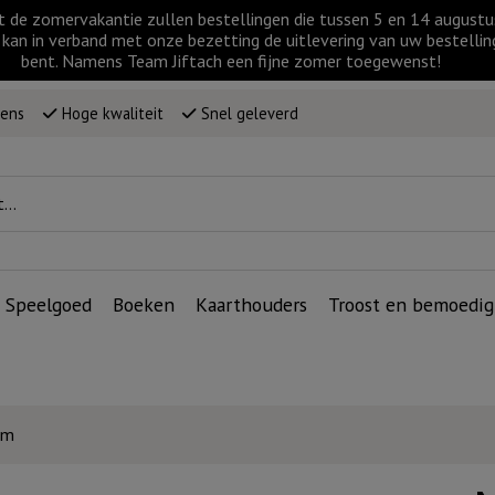
t de zomervakantie zullen bestellingen die tussen 5 en 14 augus
kan in verband met onze bezetting de uitlevering van uw bestellin
bent. Namens Team Jiftach een fijne zomer toegewenst!
wens
Hoge kwaliteit
Snel geleverd
Speelgoed
Boeken
Kaarthouders
Troost en bemoedig
rm