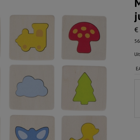
M
j
€
56
Ui
E