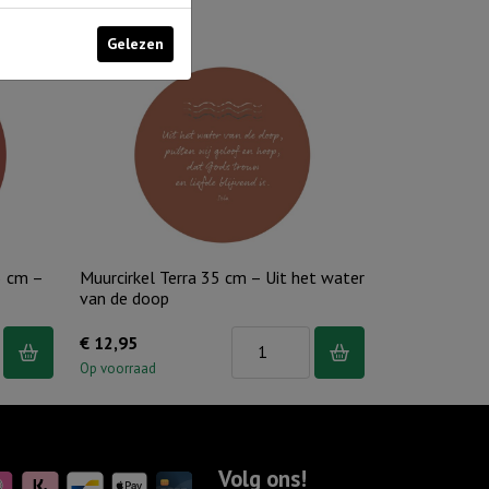
Gelezen
5 cm –
Muurcirkel Terra 35 cm – Uit het water
van de doop
Muurcirkel
€
12,95
Terra
Op voorraad
d
35
cm
-
Volg ons!
Uit