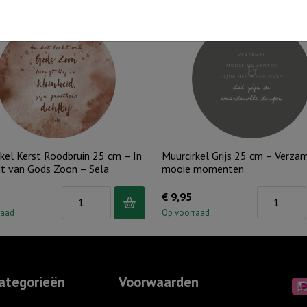
kel Kerst Roodbruin 25 cm – In
Muurcirkel Grijs 25 cm – Verza
ht van Gods Zoon – Sela
mooie momenten
Muurcirkel
Muurcirkel
€
9,95
Kerst
Grijs
raad
Op voorraad
Roodbruin
25
25
cm
cm
-
ategorieën
Voorwaarden
-
Verzamel
In
mooie