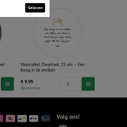
Gelezen
mel
Muurcirkel Zwartwit 25 cm – Een
boog in de wolken
Muurcirkel
€
9,95
Zwartwit
Op voorraad
25
cm
-
Volg ons!
Een
boog