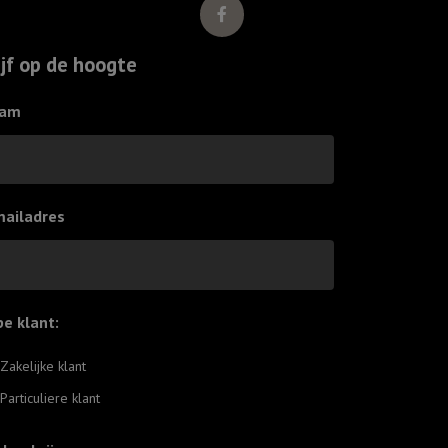
n
in
de
ijf op de hoogte
wolken
aantal
am
mailadres
pe klant:
*
Zakelijke klant
Particuliere klant