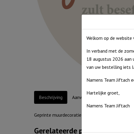
Welkom op de website v
In verband met de zome
18 augustus 2026 aan u
van uw bestelling iets 
Namens Team Jiftach e
Hartelijke groet,
Beschrijving
Aanvullende informatie
Namens Team Jiftach
Geprinte muurdecoratie in trendy kleuren met spr
Gerelateerde producten