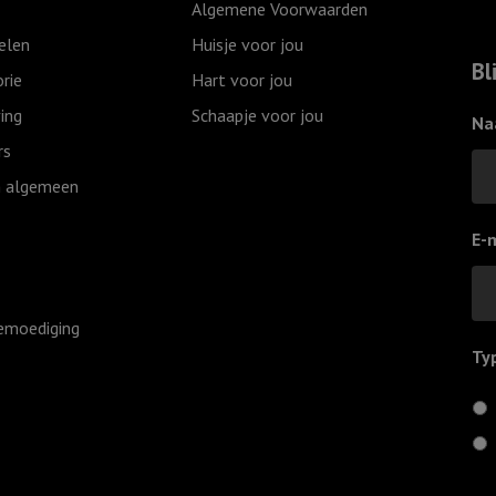
Algemene Voorwaarden
het
momente
elen
Huisje voor jou
licht
aantal
Bl
rie
Hart voor jou
van
ing
Schaapje voor jou
Gods
Na
Zoon
rs
-
 algemeen
Sela
aantal
E-
emoediging
Ty