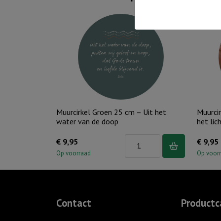
Muurcirkel Groen 25 cm – Uit het
Muurcir
water van de doop
het lic
Muurcirkel
€
9,95
€
9,95
Groen
Op voorraad
Op voor
25
cm
-
Contact
Productc
Uit
het