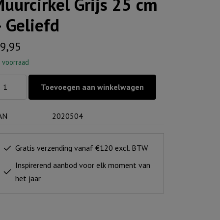
uurcirkel Grijs 25 cm
 Geliefd
9,95
 voorraad
urcirkel
Toevoegen aan winkelwagen
js
AN
2020504
m
liefd
Gratis verzending vanaf €120 excl. BTW
ntal
Inspirerend aanbod voor elk moment van
het jaar