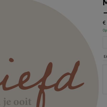
M
–
€
Op
Mu
Gri
25
E
c
-
Ge
aa