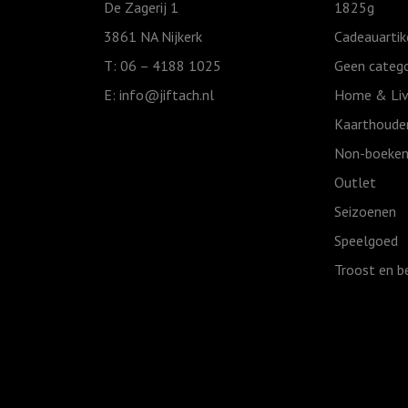
De Zagerij 1
1825g
water
3861 NA Nijkerk
Cadeauartik
van
T: 06 – 4188 1025
Geen catego
de
E:
info@jiftach.nl
Home & Liv
doop
aantal
Kaarthoude
Non-boeken
Outlet
Seizoenen
Speelgoed
Troost en b