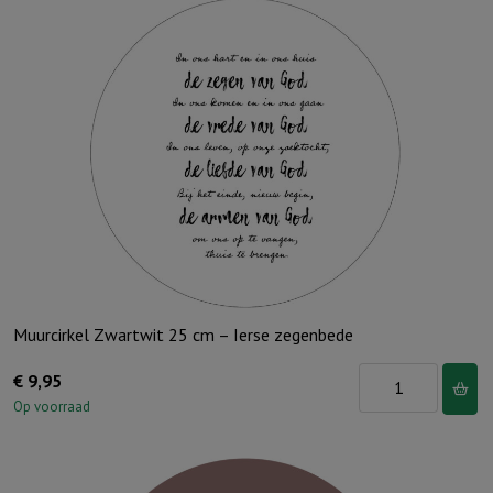
Muurcirkel Zwartwit 25 cm – Ierse zegenbede
Muurcirkel
€
9,95
Zwartwit
Op voorraad
25
cm