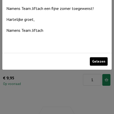
Namens Team Jiftach een fijne zomer toegewenst!
Hartelijke groet,
Namens Team Jiftach
Gelezen
Muurcirkel Groen 25 cm – Uit het water van de doop
Muurcirkel
€
9,95
Groen
Op voorraad
25
cm
-
Uit