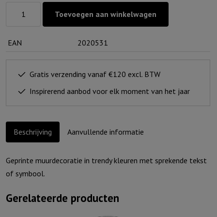
Muurcirkel
Toevoegen aan winkelwagen
Honingraat
-
EAN
2020531
Ga
met
God
Gratis verzending vanaf €120 excl. BTW
aantal
Inspirerend aanbod voor elk moment van het jaar
Beschrijving
Aanvullende informatie
Geprinte muurdecoratie in trendy kleuren met sprekende tekst
of symbool.
Gerelateerde producten