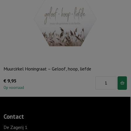
het
water
van
de
doop
aantal
Muurcirkel Honingraat – Geloof, hoop, liefde
Muurcirkel
€
9,95
Honingraat
Op voorraad
-
Geloof,
hoop,
Contact
liefde
aantal
De Zagerij 1