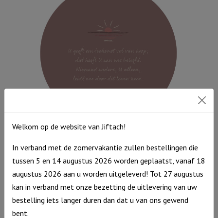
-
Ierse
zegenbede
aantal
Welkom op de website van Jiftach!
Muurcirkel Bruinroze 25 cm – U geeft een toekomst vol van
hoop
In verband met de zomervakantie zullen bestellingen die
tussen 5 en 14 augustus 2026 worden geplaatst, vanaf 18
€
9,95
augustus 2026 aan u worden uitgeleverd! Tot 27 augustus
Uitverkocht
kan in verband met onze bezetting de uitlevering van uw
bestelling iets langer duren dan dat u van ons gewend
bent.