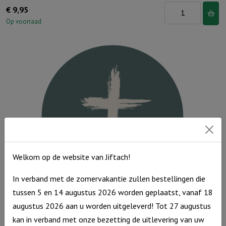
Muurcirkel
€
9,95
Kerst
Op voorraad
Donkerrood
25
cm
-
Want
een
Kind
is
ons
Welkom op de website van Jiftach!
geboren
aantal
In verband met de zomervakantie zullen bestellingen die
tussen 5 en 14 augustus 2026 worden geplaatst, vanaf 18
Muurcirkel Groen 25 cm – Kruis
augustus 2026 aan u worden uitgeleverd! Tot 27 augustus
Muurcirkel
kan in verband met onze bezetting de uitlevering van uw
€
9,95