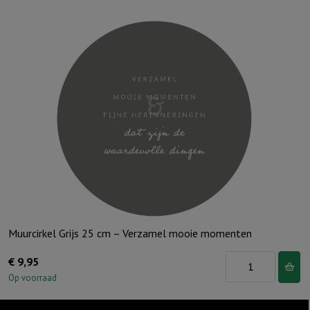
25
cm
-
Mijn
Verlosser
leeft
aantal
Muurcirkel Grijs 25 cm – Verzamel mooie momenten
Muurcirkel
€
9,95
Grijs
Op voorraad
25