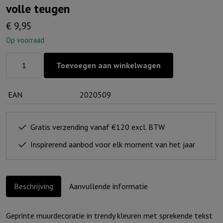
volle teugen
€
9,95
Op voorraad
Muurcirkel
Toevoegen aan winkelwagen
Zwartwit
25
EAN
2020509
cm
-
Leef
Gratis verzending vanaf €120 excl. BTW
met
Inspirerend aanbod voor elk moment van het jaar
volle
teugen
aantal
Beschrijving
Aanvullende informatie
Geprinte muurdecoratie in trendy kleuren met sprekende tekst