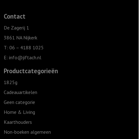
cm
-
Contact
Verzamel
mooie
De Zagerij 1
momenten
3861 NA Nijkerk
aantal
T: 06 – 4188 1025
E:
info@jiftach.nl
Productcategorieën
1825g
Cadeauartikelen
Geen categorie
Home & Living
Kaarthouders
Non-boeken algemeen