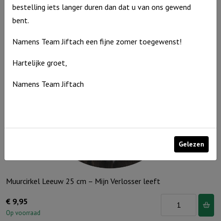
Groen
bestelling iets langer duren dan dat u van ons gewend
Op voorraad
25
bent.
cm
Namens Team Jiftach een fijne zomer toegewenst!
-
Kruis
Hartelijke groet,
aantal
Namens Team Jiftach
Gelezen
Muurcirkel Leeuw 25 cm – Mijn Verlosser leeft
Muurcirkel
€
9,95
Leeuw
Op voorraad