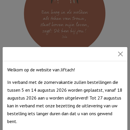
aantal
Muurcirkel Terra 25 cm – Een boog in de wolken
Welkom op de website van Jiftach!
Muurcirkel
€
9,95
Terra
Op voorraad
In verband met de zomervakantie zullen bestellingen die
25
tussen 5 en 14 augustus 2026 worden geplaatst, vanaf 18
cm
augustus 2026 aan u worden uitgeleverd! Tot 27 augustus
-
kan in verband met onze bezetting de uitlevering van uw
Een
bestelling iets langer duren dan dat u van ons gewend
boog
bent.
in