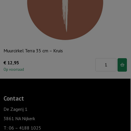
Muurcirkel Terra 35 cm – Kruis
Muurcirkel
€
12,95
Terra
Op voorraad
35
cm
-
Contact
Kruis
aantal
De Zagerij 1
3861 NA Nijkerk
T: 06 – 4188 1025