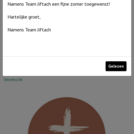
Namens Team Jiftach een fijne zomer toegewenst!
de
wolken
Hartelijke groet,
aantal
Namens Team Jiftach
Muurcirkel Bruinroze 25 cm – U geeft een toekomst vol van
hoop
Gelezen
€
9,95
Uitverkocht