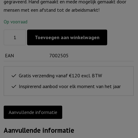
gegraveerd. Hand gemaakt en mede mogelijk gemaakt door
mensen met een afstand tot de arbeidsmarkt!
Op voorraad
Nordic
Toevoegen aan winkelwagen
lichtje
-
EAN
7002505
Ik
hou
van
Gratis verzending vanaf €120 excl. BTW
jou!
Inspirerend aanbod voor elk moment van het jaar
aantal
Aanvullende informatie
Aanvullende informatie