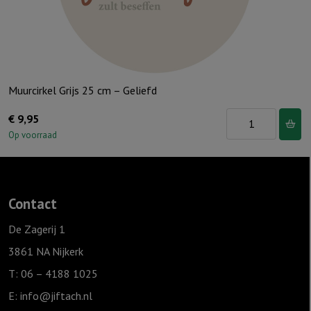
Muurcirkel Grijs 25 cm – Geliefd
Muurcirkel
€
9,95
Grijs
Op voorraad
25
cm
-
Contact
Geliefd
aantal
De Zagerij 1
3861 NA Nijkerk
T: 06 – 4188 1025
E:
info@jiftach.nl