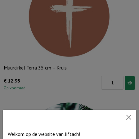
Muurcirkel Terra 35 cm – Kruis
Muurcirkel
€
12,95
Terra
Op voorraad
35
cm
-
Kruis
aantal
Welkom op de website van Jiftach!