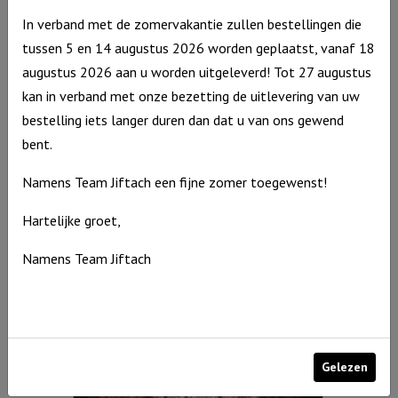
In verband met de zomervakantie zullen bestellingen die
tussen 5 en 14 augustus 2026 worden geplaatst, vanaf 18
augustus 2026 aan u worden uitgeleverd! Tot 27 augustus
kan in verband met onze bezetting de uitlevering van uw
bestelling iets langer duren dan dat u van ons gewend
bent.
Muurcirkel Kerst Wit 25 cm – Joy to the world
Namens Team Jiftach een fijne zomer toegewenst!
Muurcirkel
€
9,95
Hartelijke groet,
Kerst
Op voorraad
Wit
Namens Team Jiftach
25
cm
-
Joy
Gelezen
to
the