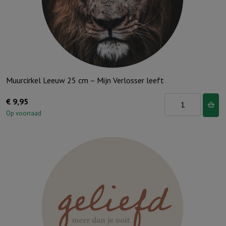
world
aantal
Muurcirkel Leeuw 25 cm – Mijn Verlosser leeft
Muurcirkel
€
9,95
Leeuw
Op voorraad
25
cm
-
Mijn
Verlosser
leeft
aantal