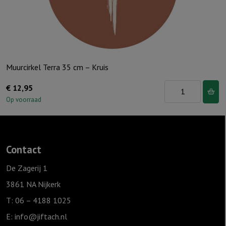
aantal
Muurcirkel Terra 35 cm – Kruis
Muurcirkel
€
12,95
Terra
Op voorraad
35
cm
-
Contact
Kruis
aantal
De Zagerij 1
3861 NA Nijkerk
T: 06 – 4188 1025
E:
info@jiftach.nl