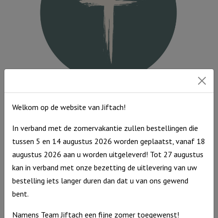
in
de
wolken
aantal
Muurcirkel Groen 25 cm – Kruis
Welkom op de website van Jiftach!
Muurcirkel
€
9,95
Groen
Op voorraad
In verband met de zomervakantie zullen bestellingen die
25
tussen 5 en 14 augustus 2026 worden geplaatst, vanaf 18
cm
augustus 2026 aan u worden uitgeleverd! Tot 27 augustus
-
kan in verband met onze bezetting de uitlevering van uw
Kruis
bestelling iets langer duren dan dat u van ons gewend
aantal
bent.
Namens Team Jiftach een fijne zomer toegewenst!