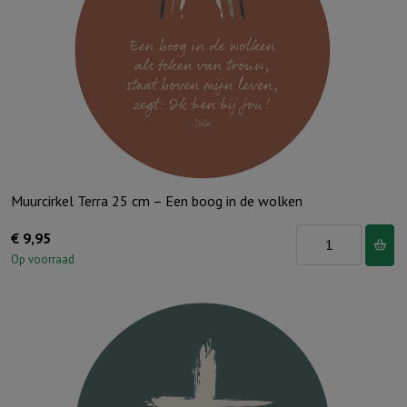
Muurcirkel Terra 25 cm – Een boog in de wolken
Muurcirkel
€
9,95
Terra
Op voorraad
25
cm
-
Een
boog