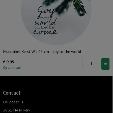
Muurcirkel Kerst Wit 25 cm – Joy to the world
Muurcirkel
€
9,95
Kerst
Op voorraad
Wit
25
cm
Contact
-
Joy
De Zagerij 1
to
3861 NA Nijkerk