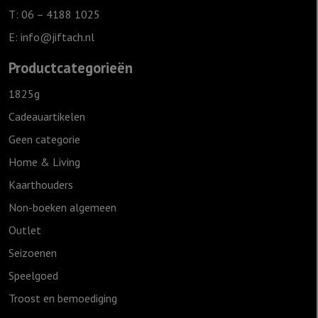
the
T: 06 – 4188 1025
world
E:
info@jiftach.nl
aantal
Productcategorieën
1825g
Cadeauartikelen
Geen categorie
Home & Living
Kaarthouders
Non-boeken algemeen
Outlet
Seizoenen
Speelgoed
Troost en bemoediging