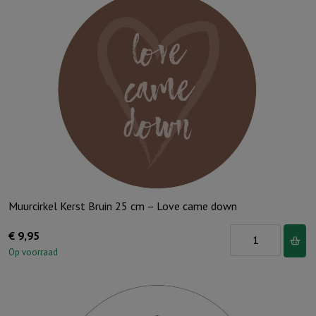
Muurcirkel Kerst Bruin 25 cm – Love came down
Muurcirkel
€
9,95
Kerst
Op voorraad
Bruin
25
cm