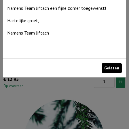
dan
Namens Team Jiftach een fijne zomer toegewenst!
de
blauwe
Hartelijke groet,
luchten
Namens Team Jiftach
aantal
Houten puzzel Zoekbijbel, MTC 96 st
Gelezen
Houten
€
12,95
puzzel
Op voorraad
Zoekbijbel,
MTC
96
st
aantal