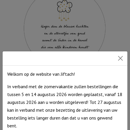
-
Love
came
down
aantal
Welkom op de website van Jiftach!
Muurcirkel Zwartwit 25 cm – Hoger dan de blauwe luchten
In verband met de zomervakantie zullen bestellingen die
Muurcirkel
€
9,95
tussen 5 en 14 augustus 2026 worden geplaatst, vanaf 18
Zwartwit
Op voorraad
augustus 2026 aan u worden uitgeleverd! Tot 27 augustus
25
kan in verband met onze bezetting de uitlevering van uw
cm
bestelling iets langer duren dan dat u van ons gewend
-
bent.
Hoger