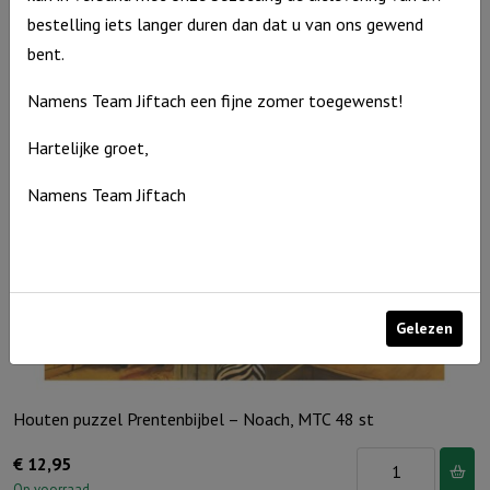
Muurcirkel
€
9,95
bestelling iets langer duren dan dat u van ons gewend
Kerst
Op voorraad
bent.
Roodbruin
25
Namens Team Jiftach een fijne zomer toegewenst!
cm
Hartelijke groet,
-
In
Namens Team Jiftach
het
licht
van
Gods
Zoon
Gelezen
-
Sela
aantal
Houten puzzel Prentenbijbel – Noach, MTC 48 st
Houten
€
12,95
puzzel
Op voorraad