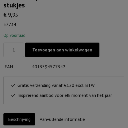
stukjes
€
9,95
57734
Op voorraad
Puzzel
Toevoegen aan winkelwagen
Babydieren
in
EAN
4013594577342
het
Bos
-
Gratis verzending vanaf €120 excl. BTW
48
Inspirerend aanbod voor elk moment van het jaar
stukjes
aantal
Beschrijving
Aanvullende informatie