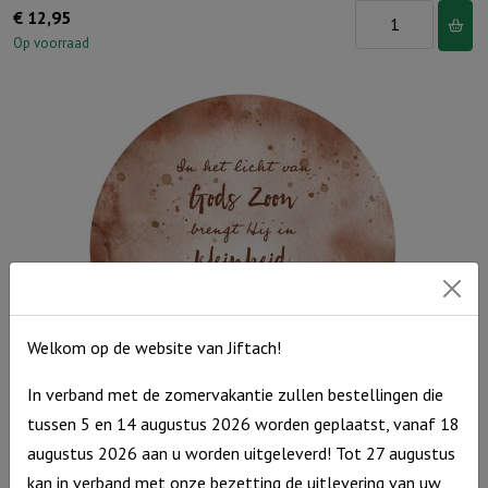
Lichtje
€
12,95
voor
Op voorraad
jou:
Ik
ben
een
schaapje
van
de
Heer
aantal
Welkom op de website van Jiftach!
In verband met de zomervakantie zullen bestellingen die
tussen 5 en 14 augustus 2026 worden geplaatst, vanaf 18
Muurcirkel Kerst Roodbruin 25 cm – In het licht van Gods Zoon
– Sela
augustus 2026 aan u worden uitgeleverd! Tot 27 augustus
kan in verband met onze bezetting de uitlevering van uw