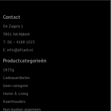
cm
-
Contact
Jezus
Overwinnaar
De Zagerij 1
aantal
3861 NA Nijkerk
T: 06 – 4188 1025
E:
info@jiftach.nl
Productcategorieën
1825g
Cadeauartikelen
Geen categorie
Home & Living
Kaarthouders
Non-boeken algemeen