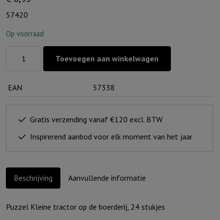
57420
Op voorraad
Puzzel
Toevoegen aan winkelwagen
Graafmachine
-
EAN
57338
24
stukjes
aantal
Gratis verzending vanaf €120 excl. BTW
Inspirerend aanbod voor elk moment van het jaar
Beschrijving
Aanvullende informatie
Puzzel Kleine tractor op de boerderij, 24 stukjes