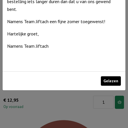
bestelling iets langer duren dan dat u van ons gewend
Ik
bent.
ben
een
Namens Team Jiftach een fijne zomer toegewenst!
schaapje
van
Hartelijke groet,
de
Namens Team Jiftach
Heer
aantal
Gelezen
Muurcirkel Terra 35 cm – Kruis
Muurcirkel
€
12,95
Terra
Op voorraad
35
cm