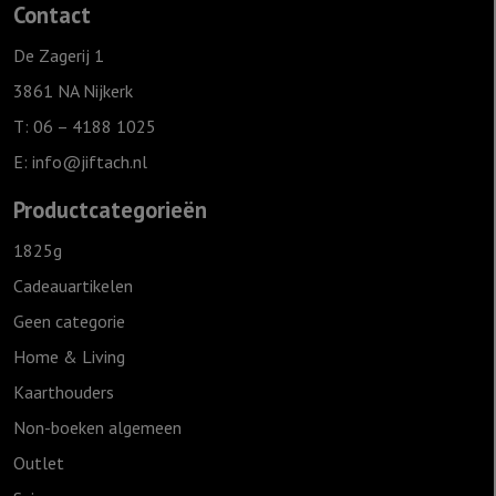
Contact
-
Want
De Zagerij 1
een
3861 NA Nijkerk
Kind
T: 06 – 4188 1025
is
E:
info@jiftach.nl
ons
geboren
Productcategorieën
aantal
1825g
Cadeauartikelen
Geen categorie
Home & Living
Kaarthouders
Non-boeken algemeen
Outlet