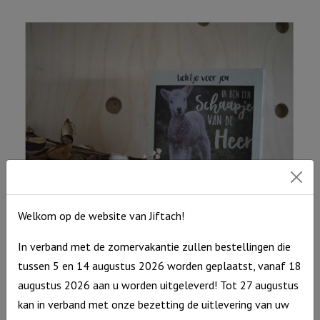
Jou
aantal
Welkom op de website van Jiftach!
Lichtje voor jou: Ik ben een schaapje van de Heer
In verband met de zomervakantie zullen bestellingen die
tussen 5 en 14 augustus 2026 worden geplaatst, vanaf 18
Lichtje
€
12,95
augustus 2026 aan u worden uitgeleverd! Tot 27 augustus
voor
Op voorraad
kan in verband met onze bezetting de uitlevering van uw
jou: