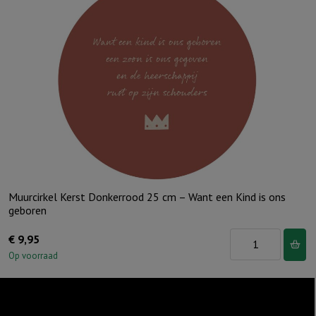
-
Kruis
aantal
Muurcirkel Kerst Donkerrood 25 cm – Want een Kind is ons
geboren
Muurcirkel
€
9,95
Kerst
Op voorraad
Donkerrood
25
cm