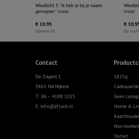
Windlicht S “Ik heb je bij je naam
Windlic
geroepen” Ivoor
Ivoor
€
10,95
€
10,9
Uitverkocht
Op voor
Contact
Productc
De Zagerij 1
1825g
3861 NA Nijkerk
Cadeauartik
T: 06 – 4188 1025
Geen catego
E:
info@jiftach.nl
Home & Liv
Kaarthoude
Non-boeken
Outlet