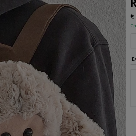
R
€
Op
Ru
sc
aa
E