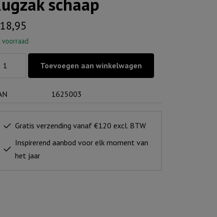
ugzak schaap
18,95
 voorraad
gzak
Toevoegen aan winkelwagen
haap
ntal
AN
1625003
Gratis verzending vanaf €120 excl. BTW
Inspirerend aanbod voor elk moment van
het jaar