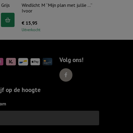
 Grijs
Windlicht M “Mijn plan met jullie …”
Ivoor
€
15,95
Uitverkocht
Volg ons!
ijf op de hoogte
am