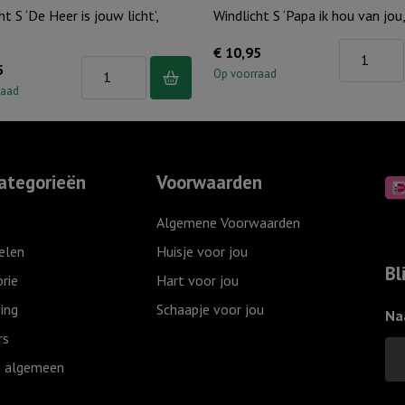
ht S ‘De Heer is jouw licht’,
Windlicht S ‘Papa ik hou van jou,
Windlicht
€
10,95
Windlicht
5
S
Op voorraad
S
raad
'Papa
'De
ik
Heer
hou
is
van
ategorieën
Voorwaarden
jouw
jou,
licht',
Grijs
Algemene Voorwaarden
Ivoor
aantal
elen
Huisje voor jou
aantal
Bl
rie
Hart voor jou
ing
Schaapje voor jou
Na
rs
 algemeen