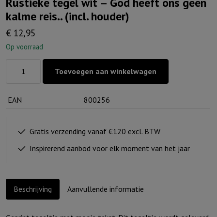
Rustieke tegel wit – God heeft ons geen
kalme reis.. (incl. houder)
€
12,95
Op voorraad
Rustieke
Toevoegen aan winkelwagen
tegel
wit
EAN
800256
-
God
heeft
Gratis verzending vanaf €120 excl. BTW
ons
Inspirerend aanbod voor elk moment van het jaar
geen
kalme
reis..
Beschrijving
Aanvullende informatie
(incl.
houder)