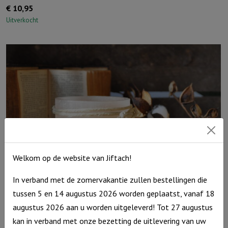
€
10,95
Uitverkocht
Welkom op de website van Jiftach!
In verband met de zomervakantie zullen bestellingen die
tussen 5 en 14 augustus 2026 worden geplaatst, vanaf 18
Windlicht S ‘De Heer is jouw licht’, Taupe
augustus 2026 aan u worden uitgeleverd! Tot 27 augustus
kan in verband met onze bezetting de uitlevering van uw
€
10,95