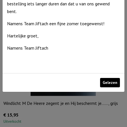
Uitverkocht
bestelling iets langer duren dan dat u van ons gewend
bent.
Namens Team Jiftach een fijne zomer toegewenst!
Hartelijke groet,
Namens Team Jiftach
Gelezen
Windlicht M De Heere zegent je en Hij beschermt je……, grijs
€
15,95
Uitverkocht