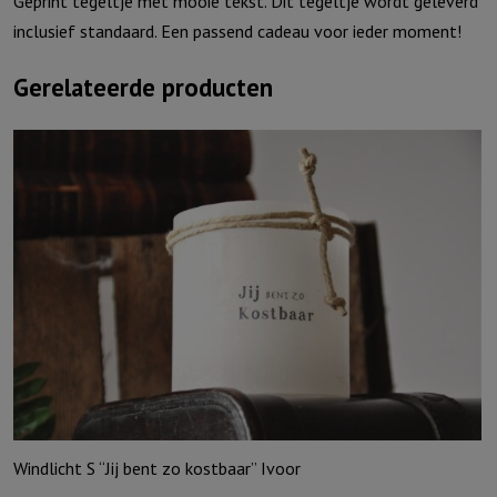
Geprint tegeltje met mooie tekst. Dit tegeltje wordt geleverd
aantal
inclusief standaard. Een passend cadeau voor ieder moment!
Gerelateerde producten
Windlicht S “Jij bent zo kostbaar” Ivoor