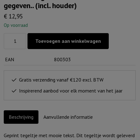
gegeven.. (incl. houder)
€
12,95
Op voorraad
Rustieke
Toevoegen aan winkelwagen
tegel
wit
EAN
800303
Kerst
-
Wonder
Gratis verzending vanaf €120 excl. BTW
gegeven..
Inspirerend aanbod voor elk moment van het jaar
(incl.
houder)
aantal
Beschrijving
Aanvullende informatie
Geprint tegeltje met mooie tekst. Dit tegeltje wordt geleverd