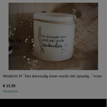
ik
hou
van
jou,
Ivoor
aantal
Windlicht M: “Een drievoudig snoer wordt niet spoedig…” Ivoor
€
15,95
Uitverkocht