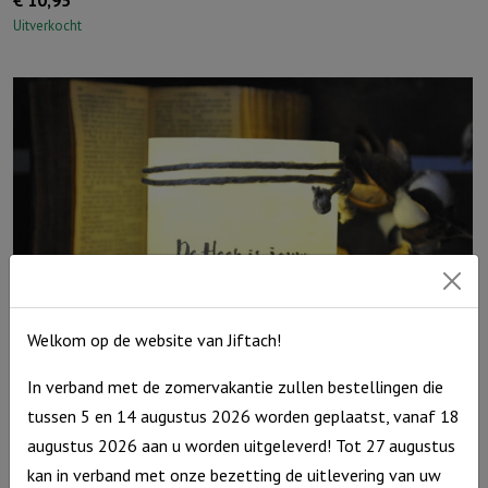
Uitverkocht
Welkom op de website van Jiftach!
In verband met de zomervakantie zullen bestellingen die
Windlicht S ‘De Heer is jouw licht’, Ivoor
tussen 5 en 14 augustus 2026 worden geplaatst, vanaf 18
augustus 2026 aan u worden uitgeleverd! Tot 27 augustus
Windlicht
€
10,95
kan in verband met onze bezetting de uitlevering van uw
S
Op voorraad