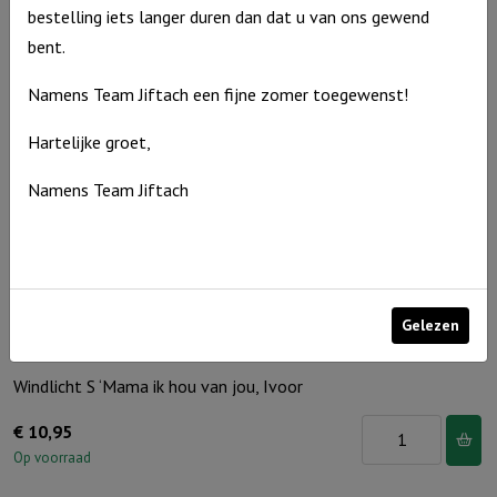
bestelling iets langer duren dan dat u van ons gewend
'De
bent.
Heer
is
Namens Team Jiftach een fijne zomer toegewenst!
jouw
Hartelijke groet,
licht',
Ivoor
Namens Team Jiftach
aantal
Gelezen
Windlicht S ‘Mama ik hou van jou, Ivoor
Windlicht
€
10,95
S
Op voorraad
'Mama