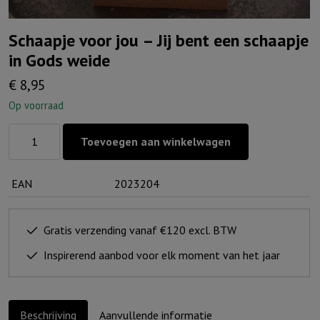
Schaapje voor jou – Jij bent een schaapje
in Gods weide
€
8,95
Op voorraad
Schaapje
Toevoegen aan winkelwagen
voor
jou
EAN
2023204
-
Jij
bent
Gratis verzending vanaf €120 excl. BTW
een
Inspirerend aanbod voor elk moment van het jaar
schaapje
in
Gods
Beschrijving
Aanvullende informatie