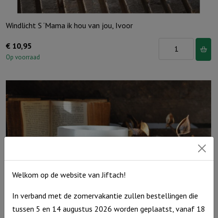
Windlicht S ‘Mama ik hou van jou, Ivoor
Windlicht
€
10,95
S
Op voorraad
'Mama
ik
hou
van
jou,
Ivoor
aantal
Welkom op de website van Jiftach!
In verband met de zomervakantie zullen bestellingen die
tussen 5 en 14 augustus 2026 worden geplaatst, vanaf 18