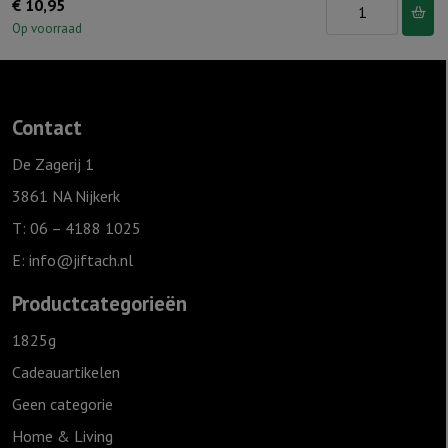
Windlicht
€
10,95
S
Op voorraad
"Ik
dank
God
Contact
elke
dag
De Zagerij 1
voor
3861 NA Nijkerk
wie
T: 06 – 4188 1025
je
E:
info@jiftach.nl
bent"
Ivoor
Productcategorieën
aantal
1825g
Cadeauartikelen
Geen categorie
Home & Living