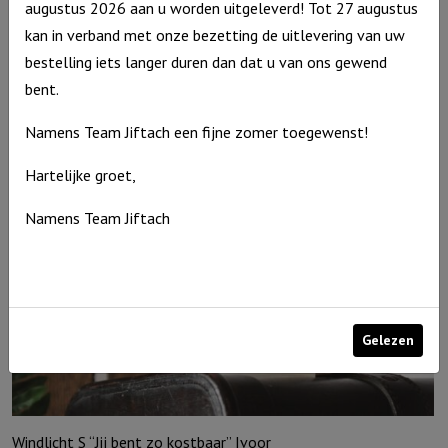
augustus 2026 aan u worden uitgeleverd! Tot 27 augustus
Windlicht S ‘Papa ik hou van jou, Grijs
kan in verband met onze bezetting de uitlevering van uw
Windlicht
bestelling iets langer duren dan dat u van ons gewend
€
10,95
S
bent.
Op voorraad
'Papa
Namens Team Jiftach een fijne zomer toegewenst!
ik
hou
Hartelijke groet,
van
Namens Team Jiftach
jou,
Grijs
aantal
Gelezen
Windlicht S “Jij bent zo kostbaar” Ivoor