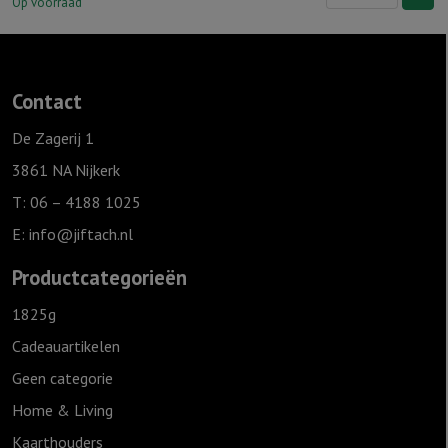
S
Op voorraad
"Ik
dank
God
Contact
elke
dag
De Zagerij 1
voor
3861 NA Nijkerk
wie
T: 06 – 4188 1025
je
E:
info@jiftach.nl
bent"
Ivoor
Productcategorieën
aantal
1825g
Cadeauartikelen
Geen categorie
Home & Living
Kaarthouders