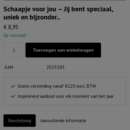
Schaapje voor jou – Jij bent speciaal,
uniek en bijzonder..
€
8,95
Op voorraad
Schaapje
Toevoegen aan winkelwagen
voor
jou
EAN
2023203
-
Jij
bent
Gratis verzending vanaf €120 excl. BTW
speciaal,
Inspirerend aanbod voor elk moment van het jaar
uniek
en
bijzonder..
Beschrijving
Aanvullende informatie
aantal